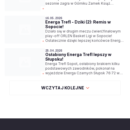
sezonie zagra w Górniku Zamek Książ
Wałbrzych.
16.05.2026
Energa Trefl - Dziki (2): Remis w
Sopocie!
Działo się w drugim meczu ćwierćfinałowym
play-off ORLEN Basket Ligi w Sopocie!
Ostatecznie dzięki lepszej końcówce Energa
Trefl pokonał Dziki Warszawa 81:78. Mecz nr 3
we wtorek o godz. 18:00.
25.04.2026
Osłabiony Energa Trefl lepszy w
Słupsku!
Energa Trefl Sopot, osłabiony brakiem kilku
podstawowych zawodników, pokonał na
wyjeździe Energa Czarnych Słupsk 76:72 w
sobotnim meczu ORLEN Basket Ligi.
WCZYTAJ KOLEJNE