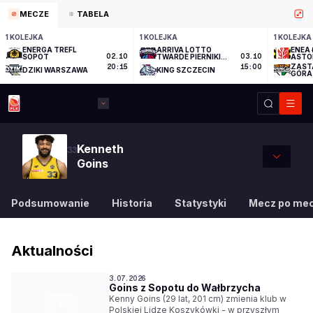
MECZE
TABELA
1 KOLEJKA
1 KOLEJKA
1 KOLEJKA
ENERGA TREFL
ARRIVA LOTTO
ENEA 
SOPOT
02.10
TWARDE PIERNIKI
03.10
ASTO
TORUŃ
ZAST
20:15
15:00
DZIKI WARSZAWA
KING SZCZECIN
GÓRA
Kenneth
33
Goins
Podsumowanie
Historia
Statystyki
Mecz po me
Aktualności
3.07.2026
Goins z Sopotu do Wałbrzycha
Kenny Goins (29 lat, 201 cm) zmienia klub w
Polskiej Lidze Koszykówki - w przyszłym