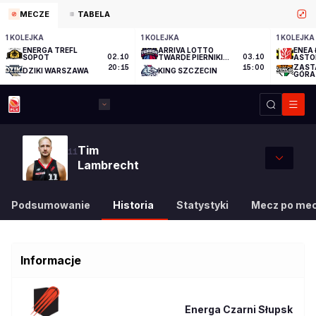
MECZE
TABELA
1 KOLEJKA
1 KOLEJKA
1 KOLEJKA
ENERGA TREFL
ARRIVA LOTTO
ENEA 
SOPOT
02.10
TWARDE PIERNIKI
03.10
ASTO
TORUŃ
ZAST
20:15
15:00
DZIKI WARSZAWA
KING SZCZECIN
GÓRA
Tim
11
Lambrecht
Podsumowanie
Historia
Statystyki
Mecz po me
Informacje
Energa Czarni Słupsk