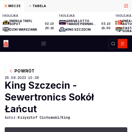
MECZE
TABELA
1 KOLEJKA
1 KOLEJKA
1 KOLEJKA
ENERGA TREFL
ARRIVA LOTTO
ENEA 
SOPOT
02.10
TWARDE PIERNIKI
03.10
ASTO
TORUŃ
ZAST
20:15
15:00
DZIKI WARSZAWA
KING SZCZECIN
GÓRA
POWRÓT
25.09.2023
10:38
King Szczecin -
Sewertronics Sokół
Łańcut
Autor:
Krzysztof Cichomski/King