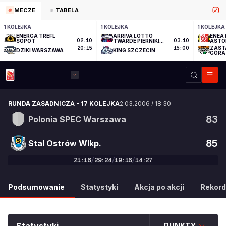
MECZE
TABELA
1 KOLEJKA
1 KOLEJKA
1 KOLEJKA
ENERGA TREFL
ARRIVA LOTTO
ENEA 
SOPOT
02.10
TWARDE PIERNIKI
03.10
ASTO
TORUŃ
ZAST
20:15
15:00
DZIKI WARSZAWA
KING SZCZECIN
GÓRA
RUNDA ZASADNICZA
-
17 KOLEJKA
2.03.2006
/
18:30
83
Polonia SPEC Warszawa
85
Stal Ostrów Wlkp.
21
:
16
/
29
:
24
/
19
:
18
/
14
:
27
83
:
85
Podsumowanie
Statystyki
Akcja po akcji
Rekord
PUNKTY