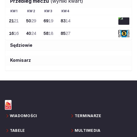
Przebieg meczu
(wyniki kwart)
KW
1
KW
2
KW
3
KW
4
21
21
50
29
69
19
83
14
16
16
40
24
58
18
85
27
Sędziowie
Komisarz
WIADOMOŚCI
TERMINARZE
TABELE
MULTIMEDIA