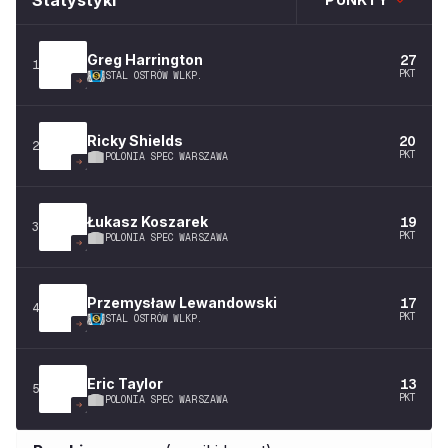
Statystyki
Greg
Harrington
27
1
PKT
STAL OSTRÓW WLKP.
Ricky
Shields
20
2
PKT
POLONIA SPEC WARSZAWA
Łukasz
Koszarek
19
3
PKT
POLONIA SPEC WARSZAWA
Przemysław
Lewandowski
17
4
PKT
STAL OSTRÓW WLKP.
Eric
Taylor
13
5
PKT
POLONIA SPEC WARSZAWA