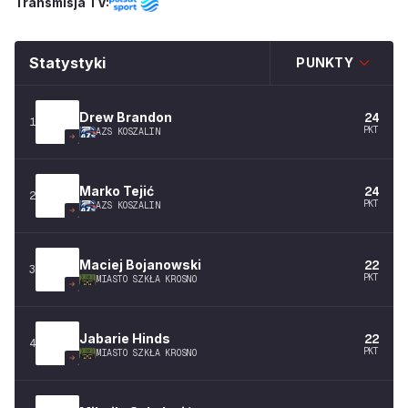
Transmisja TV:
Statystyki
PUNKTY
Drew
Brandon
24
1
PKT
AZS KOSZALIN
Marko
Tejić
24
2
PKT
AZS KOSZALIN
Maciej
Bojanowski
22
3
PKT
MIASTO SZKŁA KROSNO
Jabarie
Hinds
22
4
PKT
MIASTO SZKŁA KROSNO