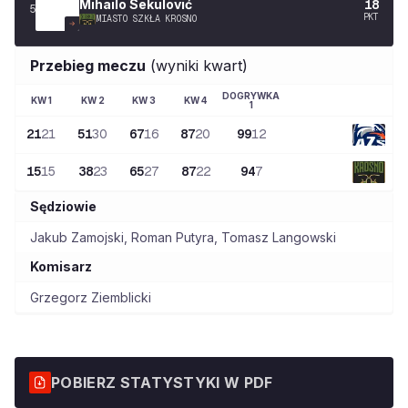
Mihailo
Sekulović
18
5
PKT
MIASTO SZKŁA KROSNO
Przebieg meczu
(wyniki kwart)
DOGRYWKA
KW
1
KW
2
KW
3
KW
4
1
21
21
51
30
67
16
87
20
99
12
15
15
38
23
65
27
87
22
94
7
Sędziowie
Jakub Zamojski
,
Roman Putyra
,
Tomasz Langowski
Komisarz
Grzegorz Ziemblicki
POBIERZ STATYSTYKI W PDF