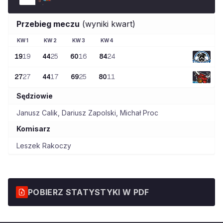
Przebieg meczu
(wyniki kwart)
KW
1
KW
2
KW
3
KW
4
19
19
44
25
60
16
84
24
27
27
44
17
69
25
80
11
Sędziowie
Janusz Calik
,
Dariusz Zapolski
,
Michał Proc
Komisarz
Leszek Rakoczy
POBIERZ STATYSTYKI W PDF