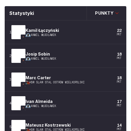
Statystyki
PUNKTY
Kamil
Łączyński
22
1
PKT
ANWIL WŁOCŁAWEK
Josip
Sobin
18
2
PKT
ANWIL WŁOCŁAWEK
Marc
Carter
18
3
PKT
BM SLAM STAL OSTRÓW WIELKOPOLSKI
Ivan
Almeida
17
4
PKT
ANWIL WŁOCŁAWEK
Mateusz
Kostrzewski
14
5
PKT
BM SLAM STAL OSTRÓW WIELKOPOLSKI