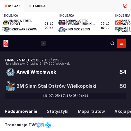
MECZE
TABELA
1 KOLEJKA
1 KOLEJKA
1 KOLEJKA
ENERGA TREFL
ARRIVA LOTTO
ENEA 
SOPOT
02.10
TWARDE PIERNIKI
03.10
ASTO
TORUŃ
ZAST
20:15
15:00
DZIKI WARSZAWA
KING SZCZECIN
GÓRA
FINAŁ
-
5 MECZ
2.06.2018
/
12:30
Hala Mistrzów
,
Chopina 8
,
87-800
Włocławek
84
Anwil Włocławek
80
BM Slam Stal Ostrów Wielkopolski
19
:
27
/
25
:
17
/
16
:
25
/
24
:
11
84
:
80
Podsumowanie
Statystyki
Mapa rzutów
Akcja po
Transmisja TV: