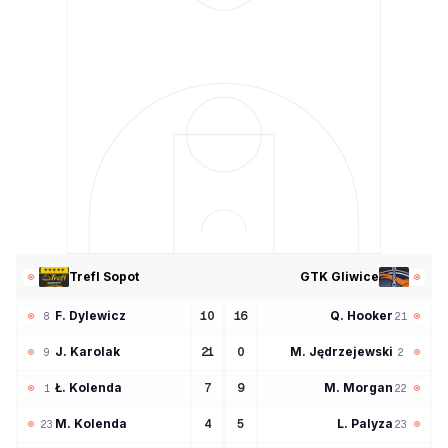
Trefl Sopot
GTK Gliwice
F
Dylewicz
Q
Hooker
10
16
8
21
J
Karolak
M
Jędrzejewski
21
0
9
2
Ł
Kolenda
M
Morgan
7
9
1
22
M
Kolenda
L
Palyza
4
5
23
23