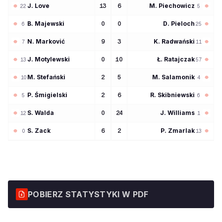
J
Love
M
Piechowicz
13
6
22
5
B
Majewski
D
Pieloch
0
0
6
25
N
Marković
K
Radwański
9
3
7
11
J
Motylewski
Ł
Ratajczak
0
10
13
57
M
Stefański
M
Salamonik
2
5
10
4
P
Śmigielski
R
Skibniewski
2
6
5
6
S
Walda
J
Williams
0
24
12
1
S
Zack
P
Zmarlak
6
2
0
13
POBIERZ STATYSTYKI W PDF