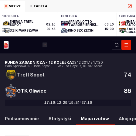
MECZE
TABELA
1 KOLEJKA
1 KOLEJKA
1 KOLEJKA
ENERGA TREFL
ARRIVA LOTTO
ENEA 
SOPOT
02.10
TWARDE PIERNIKI
03.10
ASTO
TORUŃ
ZAST
20:15
15:00
DZIKI WARSZAWA
KING SZCZECIN
GÓRA
RUNDA ZASADNICZA
-
12 KOLEJKA
23.12.2017
/
17:30
Hala Sportowa 100-lecia Sopotu
,
ul. Jakuba Goyki 7
,
81-817
Sopot
74
Trefl Sopot
86
GTK Gliwice
17
:
16
/
12
:
28
/
18
:
24
/
27
:
18
74
:
86
Podsumowanie
Statystyki
Mapa rzutów
Akcja po