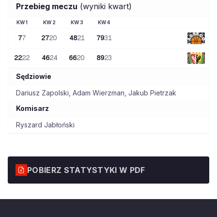
Przebieg meczu
(wyniki kwart)
KW
1
KW
2
KW
3
KW
4
7
7
27
20
48
21
79
31
22
22
46
24
66
20
89
23
Sędziowie
Dariusz Zapolski
,
Adam Wierzman
,
Jakub Pietrzak
Komisarz
Ryszard Jabłoński
POBIERZ STATYSTYKI W PDF