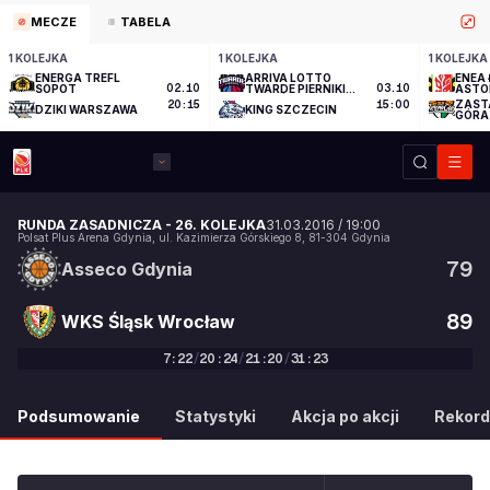
MECZE
TABELA
1 KOLEJKA
1 KOLEJKA
1 KOLEJKA
ENERGA TREFL
ARRIVA LOTTO
ENEA 
SOPOT
02.10
TWARDE PIERNIKI
03.10
ASTO
TORUŃ
ZAST
20:15
15:00
DZIKI WARSZAWA
KING SZCZECIN
GÓRA
RUNDA ZASADNICZA
-
26. KOLEJKA
31.03.2016
/
19:00
Polsat Plus Arena Gdynia
,
ul. Kazimierza Górskiego 8
,
81-304
Gdynia
79
Asseco Gdynia
89
WKS Śląsk Wrocław
7
:
22
/
20
:
24
/
21
:
20
/
31
:
23
79
:
89
Podsumowanie
Statystyki
Akcja po akcji
Rekord