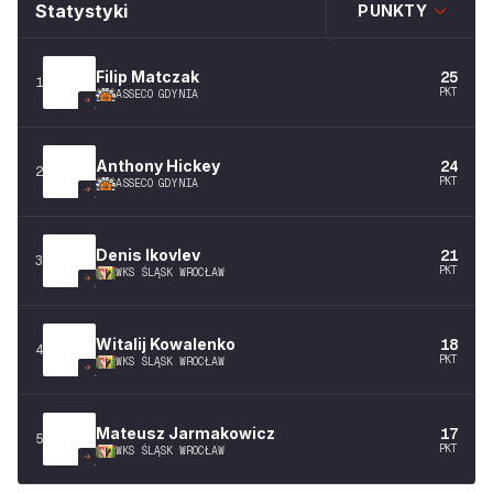
Statystyki
PUNKTY
Filip
Matczak
25
1
PKT
ASSECO GDYNIA
Anthony
Hickey
24
2
PKT
ASSECO GDYNIA
Denis
Ikovlev
21
3
PKT
WKS ŚLĄSK WROCŁAW
Witalij
Kowalenko
18
4
PKT
WKS ŚLĄSK WROCŁAW
Mateusz
Jarmakowicz
17
5
PKT
WKS ŚLĄSK WROCŁAW