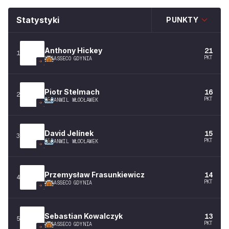
Statystyki
PUNKTY
Anthony
Hickey
21
1
PKT
ASSECO GDYNIA
Piotr
Stelmach
16
2
PKT
ANWIL WŁOCŁAWEK
David
Jelínek
15
3
PKT
ANWIL WŁOCŁAWEK
Przemysław
Frasunkiewicz
14
4
PKT
ASSECO GDYNIA
Sebastian
Kowalczyk
13
5
PKT
ASSECO GDYNIA