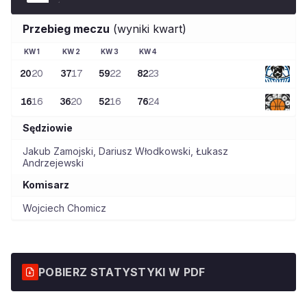
Przebieg meczu
(wyniki kwart)
KW
1
KW
2
KW
3
KW
4
20
20
37
17
59
22
82
23
16
16
36
20
52
16
76
24
Sędziowie
Jakub Zamojski
,
Dariusz Włodkowski
,
Łukasz
Andrzejewski
Komisarz
Wojciech Chomicz
POBIERZ STATYSTYKI W PDF