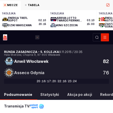
MECZE
TABELA
1 KOLEJKA
1 KOLEJKA
1 KOLEJKA
ENERGA TREFL
ARRIVA LOTTO
ENEA 
SOPOT
02.10
TWARDE PIERNIKI
03.10
ASTO
TORUŃ
ZAST
20:15
15:00
DZIKI WARSZAWA
KING SZCZECIN
GÓRA
RUNDA ZASADNICZA
-
5. KOLEJKA
9.11.2015
/
20:35
Hala Mistrzów
,
Chopina 8
,
87-800
Włocławek
82
Anwil Włocławek
76
Asseco Gdynia
20
:
16
/
17
:
20
/
22
:
16
/
23
:
24
82
:
76
Podsumowanie
Statystyki
Akcja po akcji
Rekord
Transmisja TV: