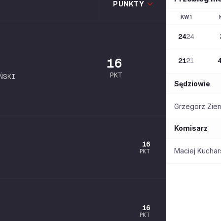
PUNKTY
KW
1
24
24
16
21
21
PKT
ŃSKI
Sędziowie
Grzegorz Ziem
Komisarz
16
Maciej Kuchar
PKT
16
PKT