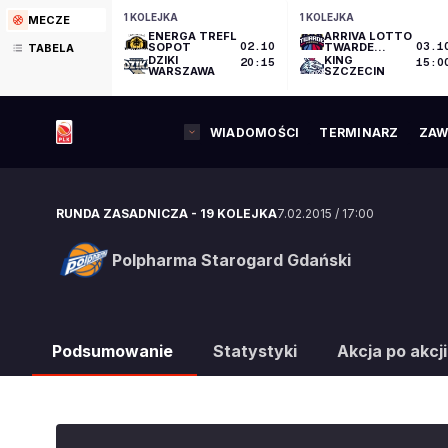
1 KOLEJKA
1 KOLEJKA
MECZE
ENERGA TREFL
ARRIVA LOTTO
SOPOT
02.10
TWARDE
03.1
TABELA
PIERNIKI
DZIKI
KING
20:15
15:0
TORUŃ
WARSZAWA
SZCZECIN
WIADOMOŚCI
TERMINARZ
ZAW
RUNDA ZASADNICZA
-
19 KOLEJKA
7.02.2015
/
17:00
Polpharma Starogard Gdański
Polpharma Starogard Gdański
Podsumowanie
Statystyki
Akcja po akcji