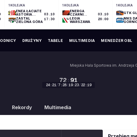
1 KOLEJKA
1 KOLEJKA
1 KOLEJKA
ENEA ŁACIATE
ENERGA
GTK GL
0
ASTORIA
03.10
CZARNI
03.10
BYDGOSZCZ
SŁUPSK
ZASTAL
LEGIA
MKS D
0
17:30
20:00
ZIELONA GÓRA
WARSZAWA
GÓRNI
ODNICY
DRUŻYNY
TABELE
MULTIMEDIA
MENEDŻER OBL
Miejska Hala Sportowa im. Andrzeja 
72
:
91
24
:
21
/
7
:
28
/
19
:
23
/
22
:
19
72
:
91
Rekordy
Multimedia
Przebieg m