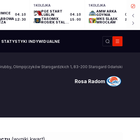
1 KOLEJKA
1 KOLEJKA
PGE START
AMW ARKA
IWICE
04.10
LUBLIN
04.10
GDYNIA
04.10
ĄBROWA
TASOMIX
WKS ŚLĄSK
12:30
15:00
17:30
CZA
ROSIEK STAL
WROCŁAW
OSTRÓW
WIELKOPOLSKI
STATYSTYKI INDYWIDUALNE
Grubby
,
Olimpijczyków Starogardzkich 1
,
83-200
Starogard Gdański
Rosa Radom
Rosa Radom
eczu
(wyniki kwart)