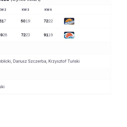
KW
2
KW
3
KW
4
31
7
50
19
72
22
49
28
72
23
91
19
blicki
,
Dariusz Szczerba
,
Krzysztof Tuński
ski