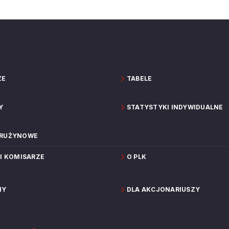
ZE
TABELE
Y
STATYSTYKI INDYWIDUALNE
DRUŻYNOWE
 I KOMISARZE
O PLK
NY
DLA AKCJONARIUSZY