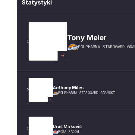
Statystyki
Tony
Meier
1
POLPHARMA STAROGARD GDA
Anthony
Miles
2
POLPHARMA STAROGARD GDAŃSKI
Uroš
Mirković
3
ROSA RADOM