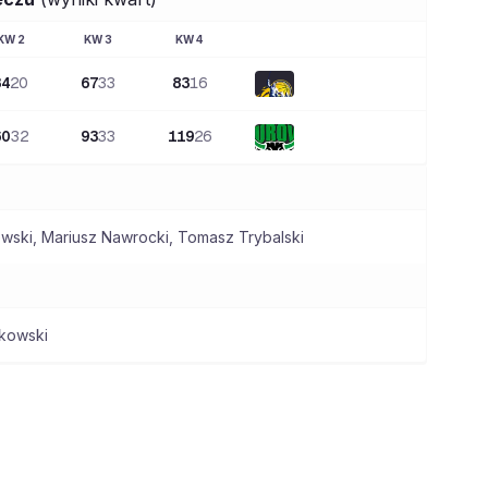
KW
2
KW
3
KW
4
34
20
67
33
83
16
60
32
93
33
119
26
ewski
,
Mariusz Nawrocki
,
Tomasz Trybalski
żkowski