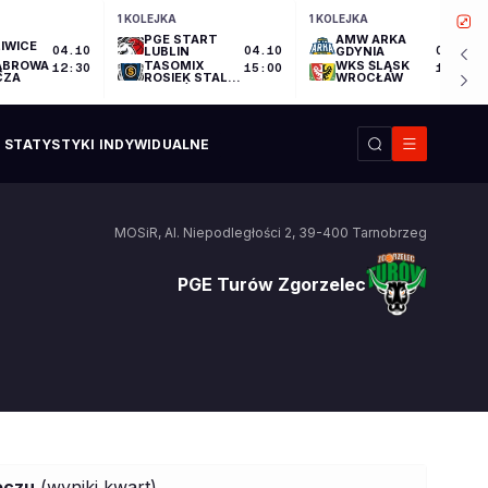
1 KOLEJKA
1 KOLEJKA
PGE START
AMW ARKA
IWICE
04.10
LUBLIN
04.10
GDYNIA
04.10
ĄBROWA
TASOMIX
WKS ŚLĄSK
12:30
15:00
17:30
CZA
ROSIEK STAL
WROCŁAW
OSTRÓW
WIELKOPOLSKI
STATYSTYKI INDYWIDUALNE
MOSiR
,
Al. Niepodległości 2
,
39-400
Tarnobrzeg
PGE Turów Zgorzelec
PGE Turów Zgorzelec
eczu
(wyniki kwart)