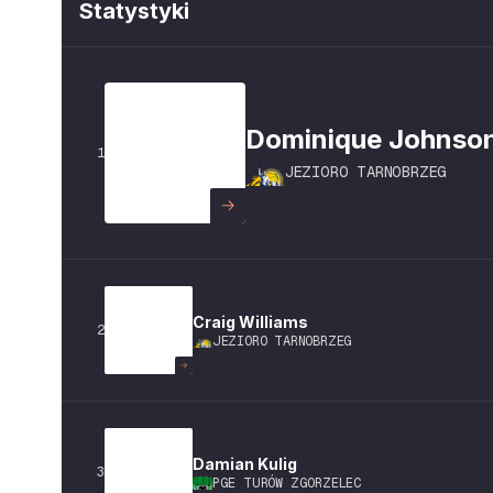
Statystyki
Dominique
Johnso
1
JEZIORO TARNOBRZEG
Craig
Williams
2
JEZIORO TARNOBRZEG
Damian
Kulig
3
PGE TURÓW ZGORZELEC