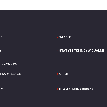
ZE
TABELE
Y
STATYSTYKI INDYWIDUALNE
DRUŻYNOWE
 I KOMISARZE
O PLK
NY
DLA AKCJONARIUSZY