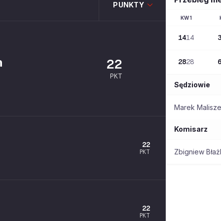
PUNKTY
KW
1
14
14
n
22
28
28
PKT
Sędziowie
Marek Malisz
Komisarz
22
Zbigniew Bła
PKT
22
PKT