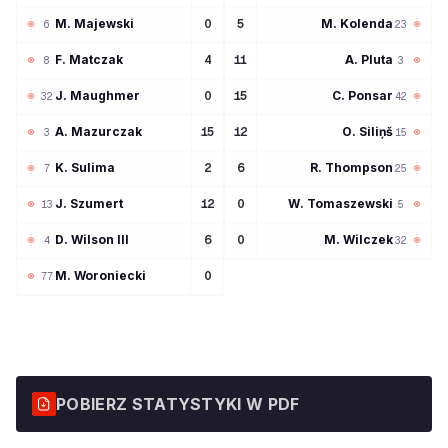
M
Majewski
M
Kolenda
0
5
6
23
F
Matczak
A
Pluta
4
11
8
3
J
Maughmer
C
Ponsar
0
15
32
42
A
Mazurczak
O
Siliņš
15
12
3
15
K
Sulima
R
Thompson
2
6
7
25
J
Szumert
W
Tomaszewski
12
0
13
5
D
Wilson III
M
Wilczek
6
0
4
32
M
Woroniecki
0
77
POBIERZ STATYSTYKI W PDF