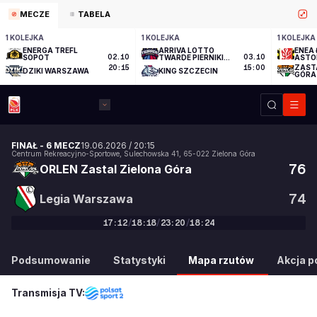
MECZE
TABELA
1 KOLEJKA
1 KOLEJKA
1 KOLEJKA
ENERGA TREFL
ARRIVA LOTTO
ENEA 
SOPOT
02.10
TWARDE PIERNIKI
03.10
ASTO
TORUŃ
ZAST
20:15
15:00
DZIKI WARSZAWA
KING SZCZECIN
GÓRA
FINAŁ
-
6 MECZ
19.06.2026
/
20:15
Centrum Rekreacyjno-Sportowe
,
Sulechowska 41
,
65-022
Zielona Góra
76
ORLEN Zastal Zielona Góra
74
Legia Warszawa
17
:
12
/
18
:
18
/
23
:
20
/
18
:
24
76
:
74
Podsumowanie
Statystyki
Mapa rzutów
Akcja po
Transmisja TV: