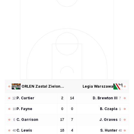
ORLEN Zastal Zielona Góra
Legia Warszawa
P
Cartier
D
Brewton III
2
14
12
7
P
Fayne
B
Czapla
0
0
10
1
C
Garrison
J
Graves
17
7
0
0
C
Lewis
S
Hunter
18
4
40
40