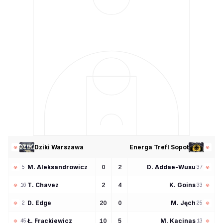
Dziki Warszawa
Energa Trefl Sopot
M
Aleksandrowicz
D
Addae-Wusu
0
2
5
37
T
Chavez
K
Goins
2
4
16
33
D
Edge
M
Jęch
20
0
2
25
Ł
Frąckiewicz
M
Kacinas
10
5
45
13