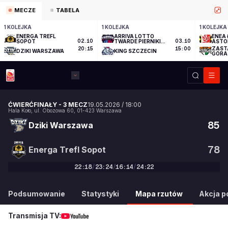
MECZE
TABELA
1 KOLEJKA
1 KOLEJKA
1 KOLEJKA
ENERGA TREFL
ARRIVA LOTTO
ENEA 
SOPOT
02.10
TWARDE PIERNIKI
03.10
ASTO
TORUŃ
ZAST
20:15
15:00
DZIKI WARSZAWA
KING SZCZECIN
GÓRA
ĆWIERĆFINAŁY
-
3 MECZ
19.05.2026
/
18:00
Hala Koło
,
ul. Obozowa 60
,
01-423
Warszawa
85
Dziki Warszawa
78
Energa Trefl Sopot
22
:
18
/
23
:
24
/
16
:
14
/
24
:
22
85
:
78
Podsumowanie
Statystyki
Mapa rzutów
Akcja po
Transmisja TV: