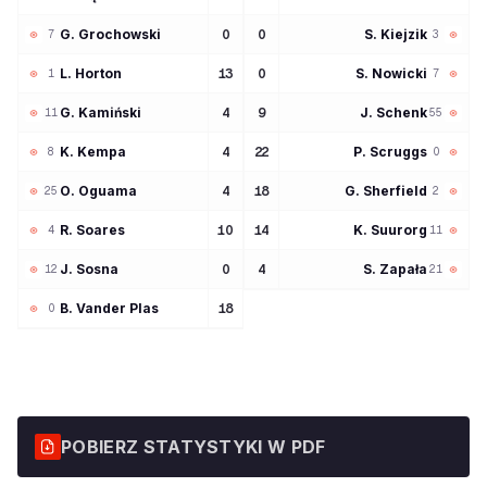
G
Grochowski
S
Kiejzik
0
0
7
3
L
Horton
S
Nowicki
13
0
1
7
G
Kamiński
J
Schenk
4
9
11
55
K
Kempa
P
Scruggs
4
22
8
0
O
Oguama
G
Sherfield
4
18
25
2
R
Soares
K
Suurorg
10
14
4
11
J
Sosna
S
Zapała
0
4
12
21
B
Vander Plas
18
0
POBIERZ STATYSTYKI W PDF