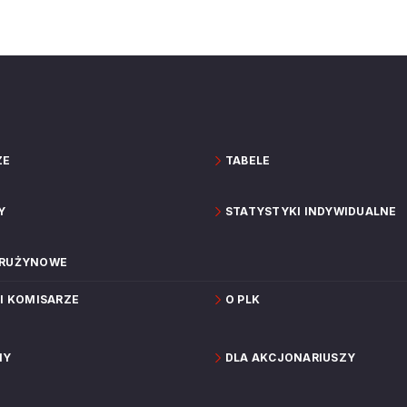
ZE
TABELE
Y
STATYSTYKI INDYWIDUALNE
DRUŻYNOWE
 I KOMISARZE
O PLK
NY
DLA AKCJONARIUSZY