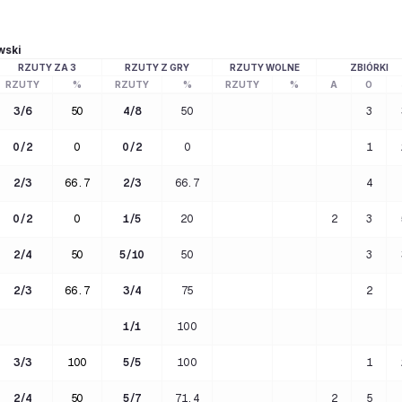
wski
RZUTY ZA 3
RZUTY Z GRY
RZUTY WOLNE
ZBIÓRKI
RZUTY
%
RZUTY
%
RZUTY
%
A
O
3
/
6
50
4
/
8
50
3
0
/
2
0
0
/
2
0
1
2
/
3
66.7
2
/
3
66.7
4
0
/
2
0
1
/
5
20
2
3
2
/
4
50
5
/
10
50
3
2
/
3
66.7
3
/
4
75
2
1
/
1
100
3
/
3
100
5
/
5
100
1
2
/
4
50
5
/
7
71.4
2
5