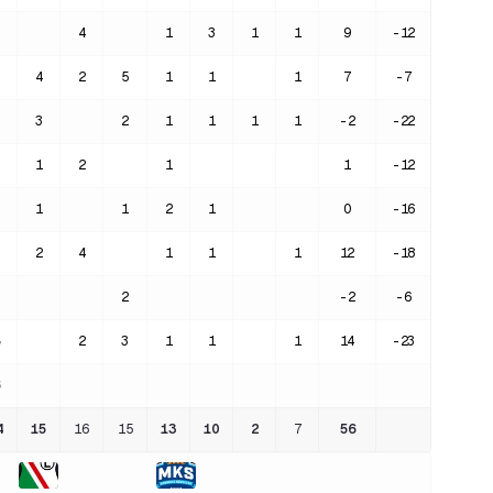
4
1
3
1
1
9
-12
4
2
5
1
1
1
7
-7
3
2
1
1
1
1
-2
-22
1
2
1
1
-12
1
1
2
1
0
-16
2
4
1
1
1
12
-18
2
-2
-6
2
3
1
1
1
14
-23
4
15
16
15
13
10
2
7
56