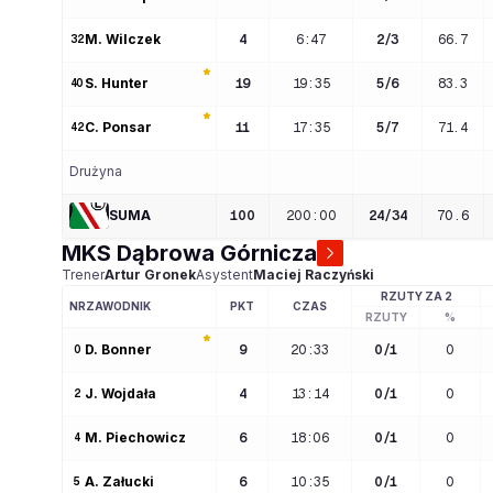
M
. 
Wilczek
4
6:47
2
/
3
66.7
32
S
. 
Hunter
19
19:35
5
/
6
83.3
40
C
. 
Ponsar
11
17:35
5
/
7
71.4
42
Drużyna
SUMA
100
200
:
00
24
/
34
70.6
MKS Dąbrowa Górnicza
Trener
Artur
Gronek
Asystent
Maciej
Raczyński
RZUTY ZA 2
NR
ZAWODNIK
PKT
CZAS
RZUTY
%
D
. 
Bonner
9
20:33
0
/
1
0
0
J
. 
Wojdała  
4
13:14
0
/
1
0
2
M
. 
Piechowicz
6
18:06
0
/
1
0
4
A
. 
Załucki
6
10:35
0
/
1
0
5