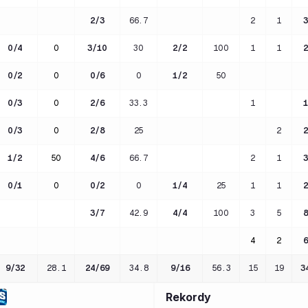
2
/
3
66.7
2
1
3
0
/
4
0
3
/
10
30
2
/
2
100
1
1
2
0
/
2
0
0
/
6
0
1
/
2
50
0
/
3
0
2
/
6
33.3
1
1
0
/
3
0
2
/
8
25
2
2
1
/
2
50
4
/
6
66.7
2
1
3
0
/
1
0
0
/
2
0
1
/
4
25
1
1
2
3
/
7
42.9
4
/
4
100
3
5
8
4
2
6
9
/
32
28.1
24
/
69
34.8
9
/
16
56.3
15
19
3
Rekordy