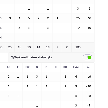
1
1
3
6
5
3
1
5
2
2
1
25
16
3
3
3
2
3
12
10
4
38
25
15
16
14
10
7
2
135
Wyświetl pełne statystyki
AS
F
FW
S
P
B
BO
EVAL
+/-
2
1
1
3
1
1
6
-19
1
1
1
1
1
3
-10
1
1
5
-18
1
3
-7