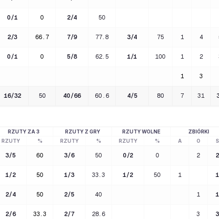
0
/
1
0
2
/
4
50
2
/
3
66.7
7
/
9
77.8
3
/
4
75
1
4
0
/
1
0
5
/
8
62.5
1
/
1
100
1
2
1
3
16
/
32
50
40
/
66
60.6
4
/
5
80
7
31
RZUTY ZA 3
RZUTY Z GRY
RZUTY WOLNE
ZBIÓRKI
RZUTY
%
RZUTY
%
RZUTY
%
A
O
S
3
/
5
60
3
/
6
50
0
/
2
0
2
2
1
/
2
50
1
/
3
33.3
1
/
2
50
1
1
2
/
4
50
2
/
5
40
1
1
2
/
6
33.3
2
/
7
28.6
3
3