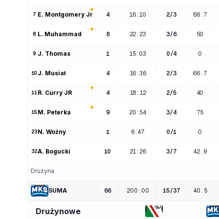
E
. 
Montgomery Jr
4
16:10
2
/
3
66.7
7
L
. 
Muhammad
8
22:23
3
/
6
50
8
J
. 
Thomas
1
15:03
0
/
4
0
9
J
. 
Musiał
4
16:36
2
/
3
66.7
10
R
. 
Curry JR
4
18:12
2
/
5
40
11
M
. 
Peterka
9
20:54
3
/
4
75
15
N
. 
Woźny
1
6:47
0
/
1
0
23
A
. 
Bogucki
10
21:26
3
/
7
42.9
32
Drużyna
SUMA
66
200
:
00
15
/
37
40.5
Drużynowe