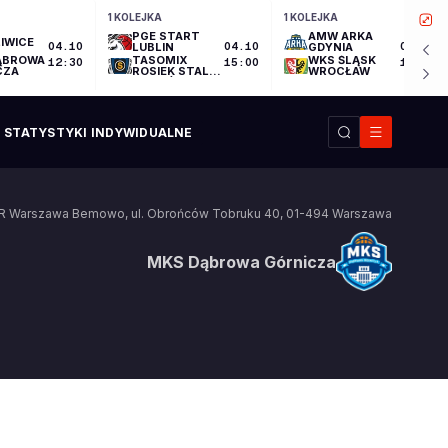
1 KOLEJKA
1 KOLEJKA
PGE START
AMW ARKA
IWICE
04.10
LUBLIN
04.10
GDYNIA
04.10
ĄBROWA
TASOMIX
WKS ŚLĄSK
12:30
15:00
17:30
CZA
ROSIEK STAL
WROCŁAW
OSTRÓW
WIELKOPOLSKI
STATYSTYKI INDYWIDUALNE
R Warszawa Bemowo
,
ul. Obrońców Tobruku 40
,
01-494
Warszawa
MKS Dąbrowa Górnicza
MKS Dąbrowa Górnicza