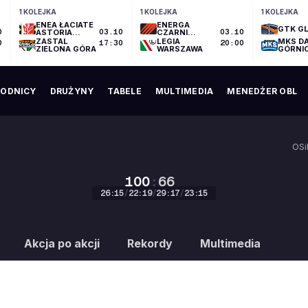
1 KOLEJKA
1 KOLEJKA
1 KOLEJKA
ENEA ŁACIATE
ENERGA
GTK GL
0
ASTORIA
03.10
CZARNI
03.10
BYDGOSZCZ
SŁUPSK
ZASTAL
LEGIA
MKS D
0
17:30
20:00
ZIELONA GÓRA
WARSZAWA
GÓRNI
ODNICY
DRUŻYNY
TABELE
MULTIMEDIA
MENEDŻER OBL
OSi
100
:
66
26
:
15
/
22
:
19
/
29
:
17
/
23
:
15
100
:
66
Akcja po akcji
Rekordy
Multimedia