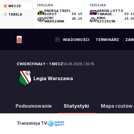
1 KOLEJKA
1 KOLEJKA
MECZE
ENERGA TREFL
ARRIVA LOTTO
SOPOT
02.10
TWARDE
03.1
TABELA
PIERNIKI
DZIKI
KING
20:15
15:0
TORUŃ
WARSZAWA
SZCZECIN
WIADOMOŚCI
TERMINARZ
ZAW
ĆWIERĆFINAŁY
-
1 MECZ
14.05.2026
/
20:15
Legia Warszawa
Legia Warszawa
Podsumowanie
Statystyki
Mapa rzutów
Transmisja TV: