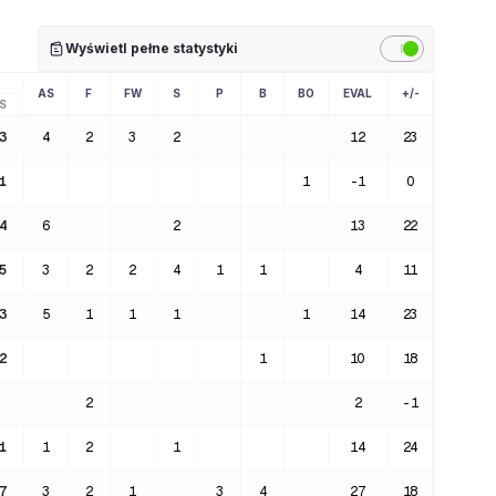
Wyświetl pełne statystyki
AS
F
FW
S
P
B
BO
EVAL
+/-
S
3
4
2
3
2
12
23
1
1
-1
0
4
6
2
13
22
5
3
2
2
4
1
1
4
11
3
5
1
1
1
1
14
23
2
1
10
18
2
2
-1
1
1
2
1
14
24
7
3
2
1
3
4
27
18