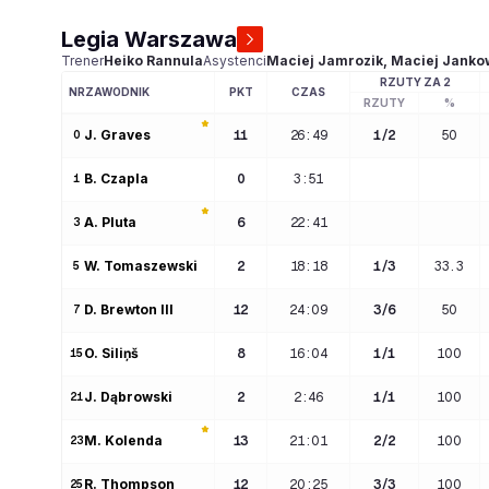
Legia Warszawa
Trener
Heiko
Rannula
Asystenci
Maciej
Jamrozik
,
Maciej
Janko
RZUTY ZA 2
NR
ZAWODNIK
PKT
CZAS
RZUTY
%
J
. 
Graves
11
26:49
1
/
2
50
0
B
. 
Czapla
0
3:51
1
A
. 
Pluta
6
22:41
3
W
. 
Tomaszewski
2
18:18
1
/
3
33.3
5
D
. 
Brewton III
12
24:09
3
/
6
50
7
O
. 
Siliņš
8
16:04
1
/
1
100
15
J
. 
Dąbrowski
2
2:46
1
/
1
100
21
M
. 
Kolenda
13
21:01
2
/
2
100
23
R
. 
Thompson
12
20:25
3
/
3
100
25