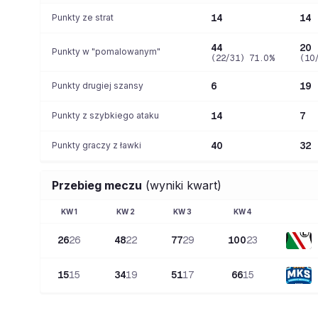
Punkty ze strat
14
14
44
20
Punkty w "pomalowanym"
(22/31) 71.0%
(10
Punkty drugiej szansy
6
19
Punkty z szybkiego ataku
14
7
Punkty graczy z ławki
40
32
Przebieg meczu
(wyniki kwart)
KW
1
KW
2
KW
3
KW
4
26
26
48
22
77
29
100
23
15
15
34
19
51
17
66
15