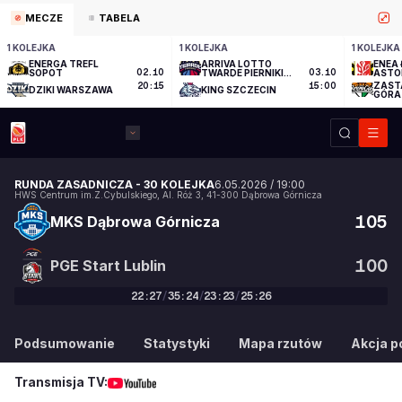
MECZE
TABELA
1 KOLEJKA
1 KOLEJKA
1 KOLEJKA
ENERGA TREFL
ARRIVA LOTTO
ENEA 
SOPOT
02.10
TWARDE PIERNIKI
03.10
ASTO
TORUŃ
ZAST
20:15
15:00
DZIKI WARSZAWA
KING SZCZECIN
GÓRA
RUNDA ZASADNICZA
-
30 KOLEJKA
6.05.2026
/
19:00
HWS Centrum im.Z.Cybulskiego
,
Al. Róż 3
,
41-300
Dąbrowa Górnicza
105
MKS Dąbrowa Górnicza
100
PGE Start Lublin
22
:
27
/
35
:
24
/
23
:
23
/
25
:
26
105
:
100
Podsumowanie
Statystyki
Mapa rzutów
Akcja po
Transmisja TV: