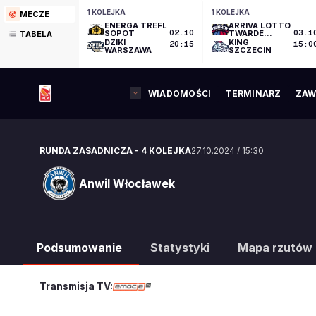
1 KOLEJKA
1 KOLEJKA
MECZE
ENERGA TREFL
ARRIVA LOTTO
SOPOT
02.10
TWARDE
03.1
TABELA
PIERNIKI
DZIKI
KING
20:15
15:0
TORUŃ
WARSZAWA
SZCZECIN
WIADOMOŚCI
TERMINARZ
ZAW
RUNDA ZASADNICZA
-
4 KOLEJKA
27.10.2024
/
15:30
Anwil Włocławek
Anwil Włocławek
Podsumowanie
Statystyki
Mapa rzutów
Transmisja TV: