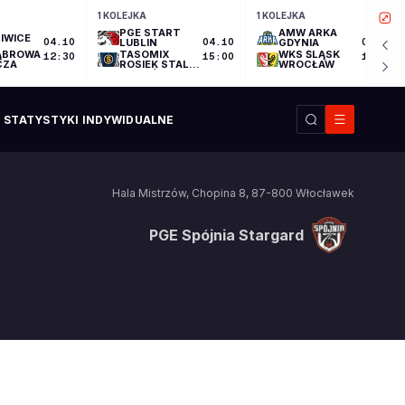
1 KOLEJKA
1 KOLEJKA
PGE START
AMW ARKA
IWICE
04.10
LUBLIN
04.10
GDYNIA
04.10
ĄBROWA
TASOMIX
WKS ŚLĄSK
12:30
15:00
17:30
CZA
ROSIEK STAL
WROCŁAW
OSTRÓW
WIELKOPOLSKI
STATYSTYKI INDYWIDUALNE
Hala Mistrzów
,
Chopina 8
,
87-800
Włocławek
PGE Spójnia Stargard
PGE Spójnia Stargard