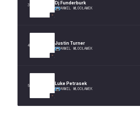
Dj
Funderburk
3
ANWIL WŁOCŁAWEK
Justin
Turner
4
ANWIL WŁOCŁAWEK
Luke
Petrasek
5
ANWIL WŁOCŁAWEK