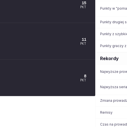
15
PKT
Punkty w "pom
Punkty drugiej 
Punkty z szybki
11
PKT
Punkty graczy z
Rekordy
Najwyższe pro
8
PKT
Najwyższa seri
Zmiana prowad
Remisy
Czas na prowad