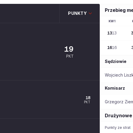
Przebieg m
PUNKTY
KW
1
13
13
19
16
16
PKT
Sędziowie
Wojciech Lisz
Komisarz
18
Grzegorz Ziem
PKT
Drużynowe
Punkty ze strat