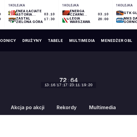
1 KOLEJKA
1 KOLEJKA
1 KOLEJKA
ENEA ŁACIATE
ENERGA
GTK GL
0
ASTORIA
03.10
CZARNI
03.10
BYDGOSZCZ
SŁUPSK
ZASTAL
LEGIA
MKS D
0
17:30
20:00
ZIELONA GÓRA
WARSZAWA
GÓRNI
ODNICY
DRUŻYNY
TABELE
MULTIMEDIA
MENEDŻER OBL
72
:
64
13
:
16
/
17
:
17
/
23
:
11
/
19
:
20
72
:
64
Akcja po akcji
Rekordy
Multimedia