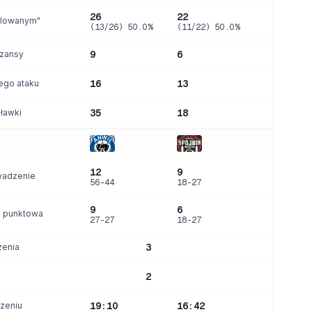
26
22
alowanym"
(13/26) 50.0%
(11/22) 50.0%
szansy
9
6
ego ataku
16
13
 ławki
35
18
12
9
wadzenie
56-44
18-27
9
6
a punktowa
27-27
18-27
zenia
3
2
zeniu
19:10
16:42