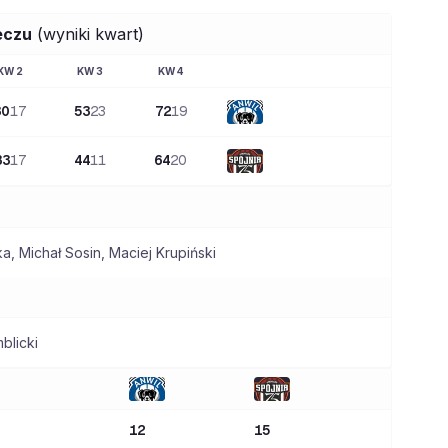
eczu
(wyniki kwart)
KW
2
KW
3
KW
4
30
17
53
23
72
19
33
17
44
11
64
20
ka
,
Michał Sosin
,
Maciej Krupiński
blicki
12
15