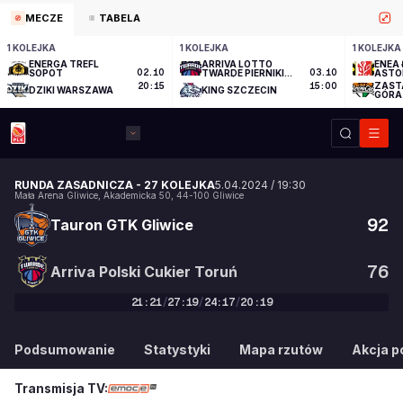
MECZE
TABELA
1 KOLEJKA
1 KOLEJKA
1 KOLEJKA
ENERGA TREFL
ARRIVA LOTTO
ENEA 
SOPOT
02.10
TWARDE PIERNIKI
03.10
ASTO
TORUŃ
ZAST
20:15
15:00
DZIKI WARSZAWA
KING SZCZECIN
GÓRA
RUNDA ZASADNICZA
-
27 KOLEJKA
5.04.2024
/
19:30
Mała Arena Gliwice
,
Akademicka 50
,
44-100
Gliwice
92
Tauron GTK Gliwice
76
Arriva Polski Cukier Toruń
21
:
21
/
27
:
19
/
24
:
17
/
20
:
19
92
:
76
Podsumowanie
Statystyki
Mapa rzutów
Akcja po
Transmisja TV: