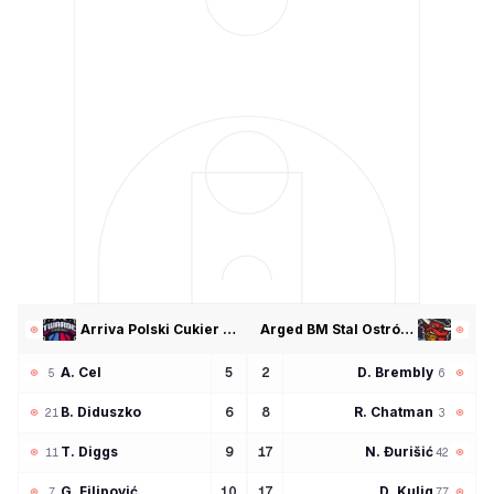
Arriva Polski Cukier Toruń
Arged BM Stal Ostrów Wielkopols
A
Cel
D
Brembly
5
2
5
6
B
Diduszko
R
Chatman
6
8
21
3
T
Diggs
N
Đurišić
9
17
11
42
G
Filipović
D
Kulig
10
17
7
77