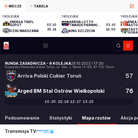
MECZE
TABELA
1 KOLEJKA
1 KOLEJKA
1 KOLEJKA
ENERGA TREFL
ARRIVA LOTTO
ENEA 
SOPOT
02.10
TWARDE PIERNIKI
03.10
ASTO
TORUŃ
ZAST
20:15
15:00
DZIKI WARSZAWA
KING SZCZECIN
GÓRA
RUNDA ZASADNICZA
-
6 KOLEJKA
29.10.2023
/
17:30
Kujawsko-Pomorska Arena Toruń
,
ul. Gen. J. Bema 73-89
,
87-100
Toruń
57
Arriva Polski Cukier Toruń
76
Arged BM Stal Ostrów Wielkopolski
10
:
20
/
22
:
16
/
12
:
17
/
13
:
23
57
:
76
Podsumowanie
Statystyki
Mapa rzutów
Akcja po
Transmisja TV: