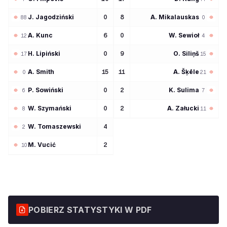
J
Jagodziński
A
Mikalauskas
0
8
88
0
A
Kunc
W
Sewioł
6
0
12
4
H
Lipiński
O
Siliņš
0
9
17
15
A
Smith
A
Šķēle
15
11
0
21
P
Sowiński
K
Sulima
0
2
6
7
W
Szymański
A
Załucki
0
2
8
11
W
Tomaszewski
4
2
M
Vucić
2
10
POBIERZ STATYSTYKI W PDF