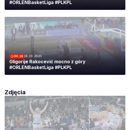
#ORLENBasketLiga #PLKPL
00:16
15.10.2023
Gligorije Rakocević mocno z góry
#ORLENBasketLiga #PLKPL
Zdjęcia