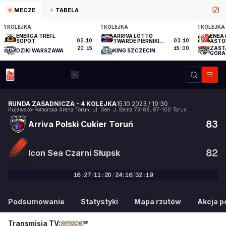
MECZE
TABELA
1 KOLEJKA
1 KOLEJKA
1 KOLEJKA
ENERGA TREFL
ARRIVA LOTTO
ENEA 
SOPOT
02.10
TWARDE PIERNIKI
03.10
ASTO
TORUŃ
ZAST
20:15
15:00
DZIKI WARSZAWA
KING SZCZECIN
GÓRA
RUNDA ZASADNICZA
-
4 KOLEJKA
15.10.2023
/
19:30
Kujawsko-Pomorska Arena Toruń
,
ul. Gen. J. Bema 73-89
,
87-100
Toruń
83
Arriva Polski Cukier Toruń
82
Icon Sea Czarni Słupsk
16
:
27
/
11
:
20
/
24
:
16
/
32
:
19
83
:
82
Podsumowanie
Statystyki
Mapa rzutów
Akcja po
Transmisja TV: