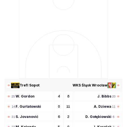
Trefl Sopot
WKS Śląsk Wrocław
W
Gordon
J
Bibbs
4
8
25
20
F
Gurtatowski
A
Dziewa
0
11
14
11
S
Jovanović
D
Gołębiowski
6
2
31
6
M
Kolenda
J
Karolak