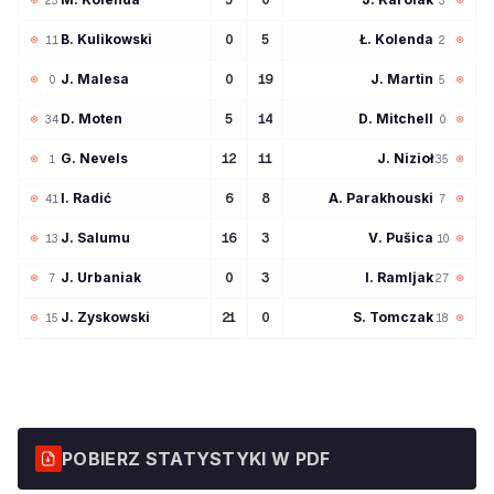
5
0
23
3
B
Kulikowski
Ł
Kolenda
0
5
11
2
J
Malesa
J
Martin
0
19
0
5
D
Moten
D
Mitchell
5
14
34
0
G
Nevels
J
Nizioł
12
11
1
35
I
Radić
A
Parakhouski
6
8
41
7
J
Salumu
V
Pušica
16
3
13
10
J
Urbaniak
I
Ramljak
0
3
7
27
J
Zyskowski
S
Tomczak
21
0
15
18
POBIERZ STATYSTYKI W PDF