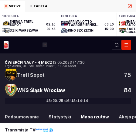
MECZE
TABELA
1 KOLEJKA
1 KOLEJKA
1 KOLEJKA
ENERGA TREFL
ARRIVA LOTTO
ENEA 
SOPOT
02.10
TWARDE PIERNIKI
03.10
ASTO
TORUŃ
ZAST
20:15
15:00
DZIKI WARSZAWA
KING SZCZECIN
GÓRA
ĆWIERĆFINAŁY
-
4 MECZ
13.05.2023
/
17:30
Ergo Arena
,
ul. Plac Dwóch Miast 1
,
81-731
Sopot
75
Trefl Sopot
84
WKS Śląsk Wrocław
18
:
20
/
25
:
16
/
18
:
14
/
14
:
75
:
84
Podsumowanie
Statystyki
Mapa rzutów
Akcja po
Transmisja TV: