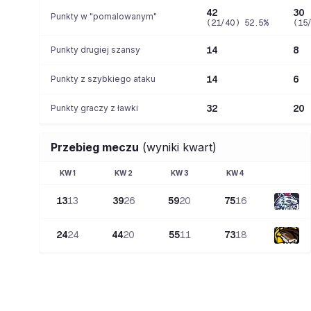
42
30
Punkty w "pomalowanym"
(21/40) 52.5%
(15
Punkty drugiej szansy
14
8
Punkty z szybkiego ataku
14
6
Punkty graczy z ławki
32
20
Przebieg meczu
(wyniki kwart)
KW
1
KW
2
KW
3
KW
4
13
13
39
26
59
20
75
16
24
24
44
20
55
11
73
18