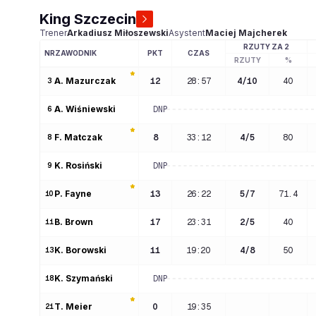
King Szczecin
Trener
Arkadiusz
Miłoszewski
Asystent
Maciej
Majcherek
RZUTY ZA 2
NR
ZAWODNIK
PKT
CZAS
RZUTY
%
A
. 
Mazurczak
12
28:57
4
/
10
40
3
A
. 
Wiśniewski
DNP
6
F
. 
Matczak
8
33:12
4
/
5
80
8
K
. 
Rosiński
DNP
9
P
. 
Fayne
13
26:22
5
/
7
71.4
10
B
. 
Brown
17
23:31
2
/
5
40
11
K
. 
Borowski
11
19:20
4
/
8
50
13
K
. 
Szymański
DNP
18
T
. 
Meier
0
19:35
21