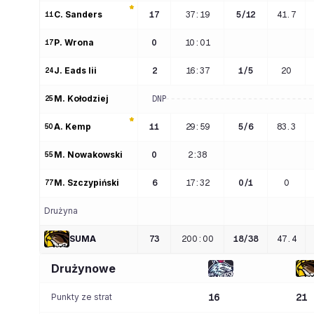
C
. 
Sanders
17
37:19
5
/
12
41.7
11
P
. 
Wrona
0
10:01
17
J
. 
Eads Iii
2
16:37
1
/
5
20
24
M
. 
Kołodziej
DNP
25
A
. 
Kemp
11
29:59
5
/
6
83.3
50
M
. 
Nowakowski
0
2:38
55
M
. 
Szczypiński
6
17:32
0
/
1
0
77
Drużyna
SUMA
73
200
:
00
18
/
38
47.4
Drużynowe
Punkty ze strat
16
21