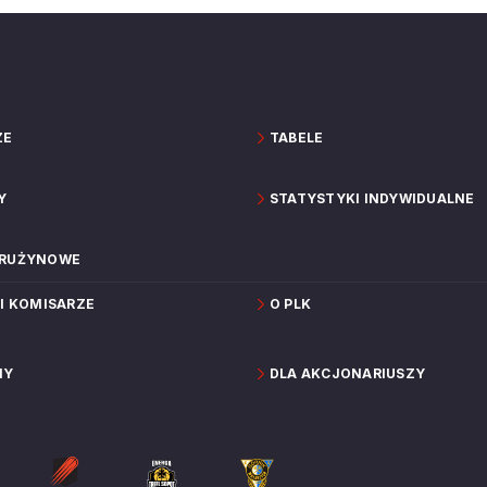
ZE
TABELE
Y
STATYSTYKI INDYWIDUALNE
DRUŻYNOWE
 I KOMISARZE
O PLK
NY
DLA AKCJONARIUSZY