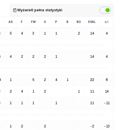
Wyświetl pełne statystyki
AS
F
FW
S
P
B
BO
EVAL
+/-
S
4
5
4
3
1
1
2
14
4
6
4
2
2
2
1
14
4
0
1
5
2
4
1
22
8
2
2
4
1
2
1
11
14
4
1
1
1
1
11
-11
1
1
2
2
-2
-13