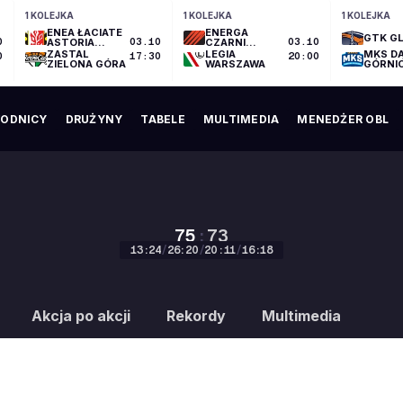
1 KOLEJKA
1 KOLEJKA
1 KOLEJKA
ENEA ŁACIATE
ENERGA
GTK GL
0
ASTORIA
03.10
CZARNI
03.10
BYDGOSZCZ
SŁUPSK
ZASTAL
LEGIA
MKS D
0
17:30
20:00
ZIELONA GÓRA
WARSZAWA
GÓRNI
ODNICY
DRUŻYNY
TABELE
MULTIMEDIA
MENEDŻER OBL
75
:
73
13
:
24
/
26
:
20
/
20
:
11
/
16
:
18
75
:
73
Akcja po akcji
Rekordy
Multimedia