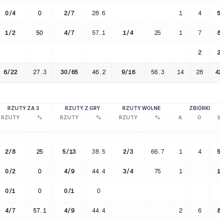
0
/
4
0
2
/
7
28.6
1
4
1
/
2
50
4
/
7
57.1
1
/
4
25
1
7
2
6
/
22
27.3
30
/
65
46.2
9
/
16
56.3
14
28
4
RZUTY ZA 3
RZUTY Z GRY
RZUTY WOLNE
ZBIÓRKI
RZUTY
%
RZUTY
%
RZUTY
%
A
O
2
/
8
25
5
/
13
38.5
2
/
3
66.7
1
4
0
/
2
0
4
/
9
44.4
3
/
4
75
1
0
/
1
0
0
/
1
0
4
/
7
57.1
4
/
9
44.4
2
6