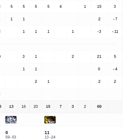
2
5
5
5
5
4
1
15
3
1
1
1
2
-7
2
1
1
1
1
-3
-11
9
3
1
2
21
5
1
1
0
-4
2
1
2
2
5
3
13
16
20
15
7
3
2
69
6
11
59-53
13-24