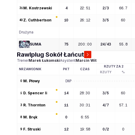
M
. 
Kostrzewski
4
22:51
2
/
3
66.7
31
Z
. 
Cuthbertson
10
26:12
3
/
5
60
40
Drużyna
SUMA
75
200
:
00
24
/
43
55.8
Rawlplug Sokół Łańcut
Trener
Marek
Łukomski
Asystent
Marcin
Wit
RZUTY ZA 2
NR
ZAWODNIK
PKT
CZAS
RZUTY
%
M
. 
Płowy
DNP
0
D
. 
Spencer Ii
14
28:30
3
/
5
60
1
R
. 
Thornton
11
30:31
4
/
7
57.1
3
M
. 
Bręk
0
6:55
8
F
. 
Struski
12
19:58
0
/
2
0
9