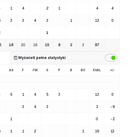
5
1
4
2
1
4
4
8
3
3
4
3
1
13
0
2
1
2
18
20
16
15
8
2
3
87
Wyświetl pełne statystyki
AS
F
FW
S
P
B
BO
EVAL
+/-
S
5
5
1
4
5
3
13
0
1
3
4
3
3
-9
1
0
-2
8
1
1
2
1
16
13