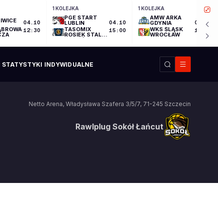
1 KOLEJKA
1 KOLEJKA
PGE START
AMW ARKA
IWICE
04.10
LUBLIN
04.10
GDYNIA
04.10
ĄBROWA
TASOMIX
WKS ŚLĄSK
12:30
15:00
17:30
CZA
ROSIEK STAL
WROCŁAW
OSTRÓW
WIELKOPOLSKI
STATYSTYKI INDYWIDUALNE
Netto Arena
,
Władysława Szafera 3/5/7
,
71-245
Szczecin
Rawlplug Sokół Łańcut
Rawlplug Sokół Łańcut