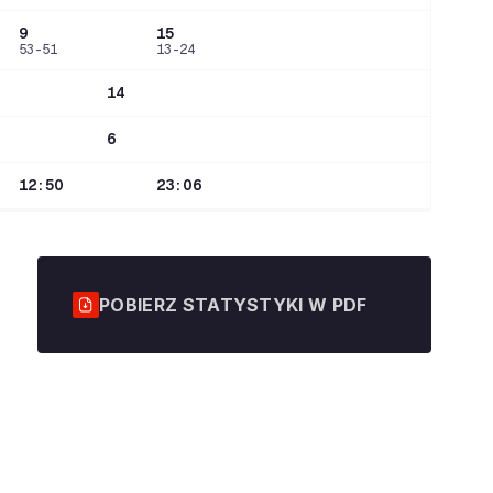
9
15
53-51
13-24
14
6
12:50
23:06
POBIERZ STATYSTYKI W PDF