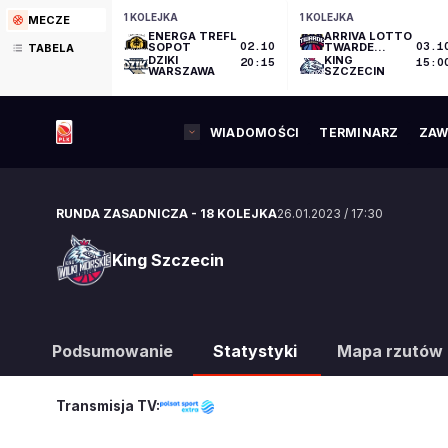
1 KOLEJKA
1 KOLEJKA
MECZE
ENERGA TREFL
ARRIVA LOTTO
SOPOT
02.10
TWARDE
03.1
TABELA
PIERNIKI
DZIKI
KING
20:15
15:0
TORUŃ
WARSZAWA
SZCZECIN
WIADOMOŚCI
TERMINARZ
ZAW
RUNDA ZASADNICZA
-
18 KOLEJKA
26.01.2023
/
17:30
King Szczecin
King Szczecin
Podsumowanie
Statystyki
Mapa rzutów
Transmisja TV: