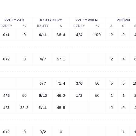
RZUTY ZA 3
RZUTY Z GRY
RZUTY WOLNE
ZBIÓRKI
RZUTY
%
RZUTY
%
RZUTY
%
A
O
0
/
1
0
4
/
11
36.4
4
/
4
100
2
2
0
/
2
0
4
/
7
57.1
2
4
5
/
7
71.4
3
/
6
50
5
5
1
4
/
8
50
6
/
13
46.2
1
/
2
50
1
1
1
/
3
33.3
5
/
11
45.5
2
2
0
/
2
0
0
/
2
0
1