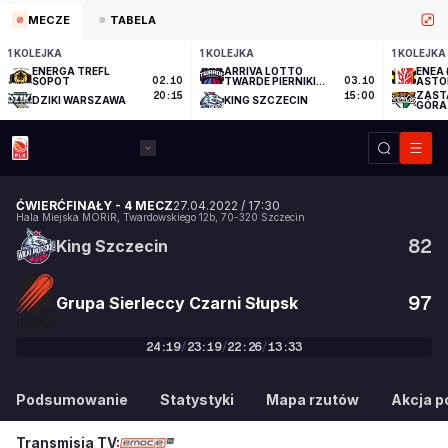
MECZE
TABELA
1 KOLEJKA
1 KOLEJKA
1 KOLEJKA
ENERGA TREFL
ARRIVA LOTTO
ENEA 
SOPOT
02.10
TWARDE PIERNIKI
03.10
ASTO
TORUŃ
ZAST
20:15
15:00
DZIKI WARSZAWA
KING SZCZECIN
GÓRA
ĆWIERĆFINAŁY
-
4 MECZ
27.04.2022
/
17:30
Hala Miejska MORiR
,
Twardowskiego 12b
,
70-320
Szczecin
82
King Szczecin
97
Grupa Sierleccy Czarni Słupsk
24
:
19
/
23
:
19
/
22
:
26
/
13
:
33
82
:
97
Podsumowanie
Statystyki
Mapa rzutów
Akcja po
Transmisja TV: