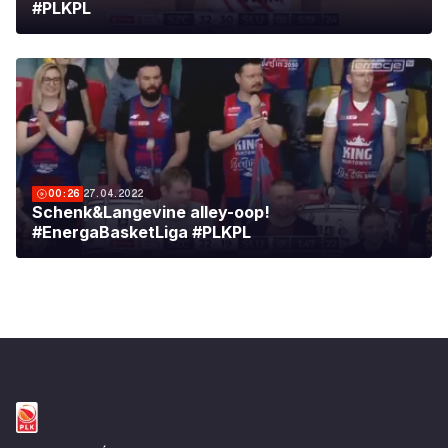
#PLKPL
00:26
27.04.2022
Schenk&Langevine alley-oop!
#EnergaBasketLiga #PLKPL