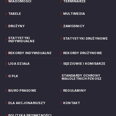
WIADOMOŚCI
TERMINARZE
TABELE
MULTIMEDIA
DRUŻYNY
ZAWODNICY
STATYSTYKI
STATYSTYKI DRUŻYNOWE
INDYWIDUALNE
REKORDY INDYWIDUALNE
REKORDY DRUŻYNOWE
LIGA DZIAŁA
SĘDZIOWIE I KOMISARZE
STANDARDY OCHRONY
O PLK
MAŁOLETNICH PZKOSZ
BIURO PRASOWE
REGULAMINY
DLA AKCJONARIUSZY
KONTAKT
POLITYKA PRYWATNOŚCI