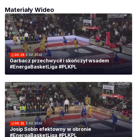
Materiały Wideo
00:24
3.02.2022
Garbacz przechwycił i skończył wsadem
#EnergaBasketLiga #PLKPL
00:31
3.02.2022
Josip Sobin efektowny w obronie
#EnergaBasketLiga #PLKPL