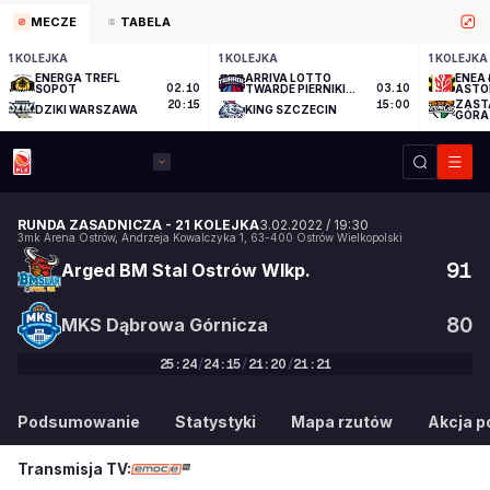
MECZE
TABELA
1 KOLEJKA
1 KOLEJKA
1 KOLEJKA
ENERGA TREFL
ARRIVA LOTTO
ENEA 
SOPOT
02.10
TWARDE PIERNIKI
03.10
ASTO
TORUŃ
ZAST
20:15
15:00
DZIKI WARSZAWA
KING SZCZECIN
GÓRA
RUNDA ZASADNICZA
-
21 KOLEJKA
3.02.2022
/
19:30
3mk Arena Ostrów
,
Andrzeja Kowalczyka 1
,
63-400
Ostrów Wielkopolski
91
Arged BM Stal Ostrów Wlkp.
80
MKS Dąbrowa Górnicza
25
:
24
/
24
:
15
/
21
:
20
/
21
:
21
91
:
80
Podsumowanie
Statystyki
Mapa rzutów
Akcja po
Transmisja TV: