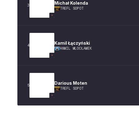
Michał
Kolenda
3
TREFL SOPOT
Kamil
Łączyński
4
ANWIL WŁOCŁAWEK
Darious
Moten
5
TREFL SOPOT