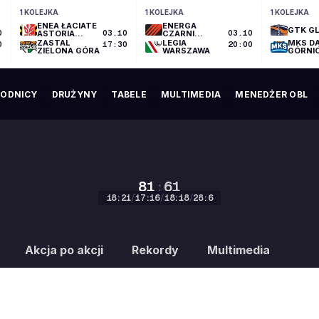
1 KOLEJKA
1 KOLEJKA
1 KOLEJKA
ENEA ŁACIATE
ENERGA
GTK GL
0
ASTORIA
03.10
CZARNI
03.10
BYDGOSZCZ
SŁUPSK
ZASTAL
LEGIA
MKS D
0
17:30
20:00
ZIELONA GÓRA
WARSZAWA
GÓRNI
ODNICY
DRUŻYNY
TABELE
MULTIMEDIA
MENEDŻER OBL
81
:
61
18
:
21
/
17
:
16
/
18
:
18
/
28
:
6
81
:
61
Akcja po akcji
Rekordy
Multimedia