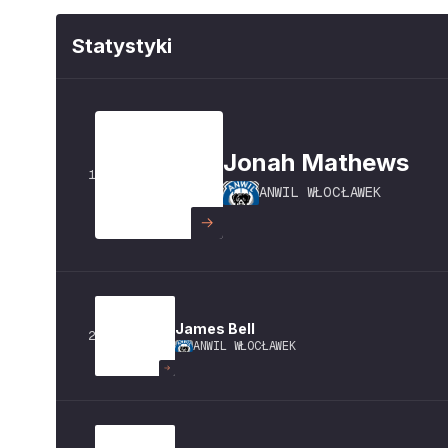
Statystyki
Jonah
Mathews
1
ANWIL WŁOCŁAWEK
James
Bell
2
ANWIL WŁOCŁAWEK