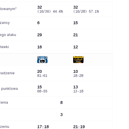
32
32
alowanym"
(16/36) 44.4%
(16/28) 57.1%
szansy
6
15
ego ataku
29
21
 ławki
16
12
20
10
wadzenie
81-61
18-28
15
13
a punktowa
68-55
13-18
zenia
8
3
zeniu
17:18
21:19