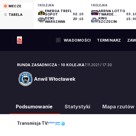
1 KOLEJKA
1 KOLEJKA
MECZE
ENERGA TREFL
ARRIVA LOTTO
SOPOT
02.10
TWARDE
03.1
TABELA
PIERNIKI
DZIKI
KING
20:15
15:0
TORUŃ
WARSZAWA
SZCZECIN
WIADOMOŚCI
TERMINARZ
ZAW
RUNDA ZASADNICZA
-
10 KOLEJKA
7.11.2021
/
17:30
Anwil Włocławek
Anwil Włocławek
Podsumowanie
Statystyki
Mapa rzutów
Transmisja TV: