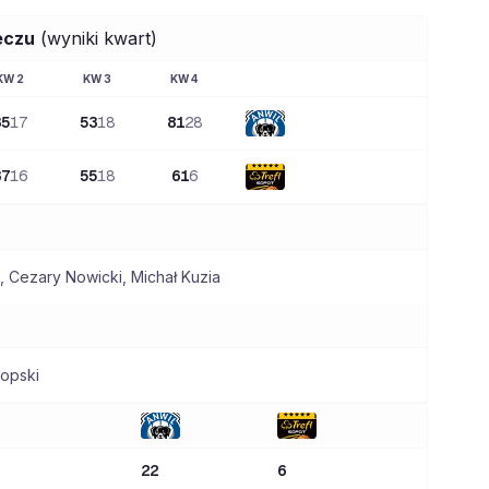
eczu
(wyniki kwart)
KW
2
KW
3
KW
4
35
17
53
18
81
28
37
16
55
18
61
6
,
Cezary Nowicki
,
Michał Kuzia
opski
22
6