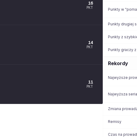
16
PKT
Punkty w "pom
Punkty drugiej 
Punkty z szybki
14
PKT
Punkty graczy z
Rekordy
Najwyższe pro
11
PKT
Najwyższa seri
Zmiana prowad
Remisy
Czas na prowad