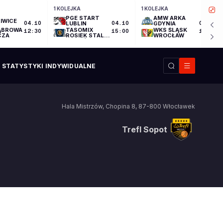
1 KOLEJKA
1 KOLEJKA
PGE START
AMW ARKA
IWICE
04.10
LUBLIN
04.10
GDYNIA
04.10
ĄBROWA
TASOMIX
WKS ŚLĄSK
12:30
15:00
17:30
CZA
ROSIEK STAL
WROCŁAW
OSTRÓW
WIELKOPOLSKI
STATYSTYKI INDYWIDUALNE
Hala Mistrzów
,
Chopina 8
,
87-800
Włocławek
Trefl Sopot
Trefl Sopot