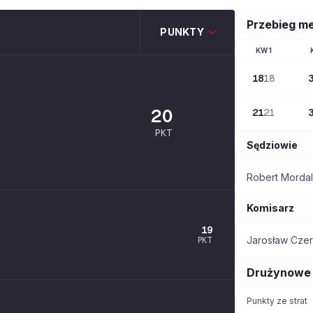
Przebieg m
PUNKTY
KW
1
18
18
20
21
21
PKT
Sędziowie
Robert Mordal
Komisarz
19
Jarosław Czer
PKT
Drużynowe
Punkty ze strat