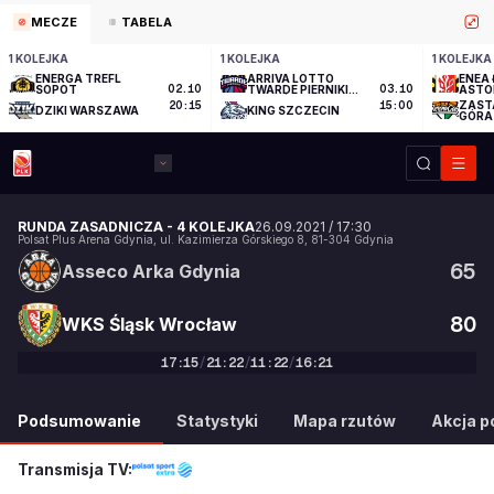
MECZE
TABELA
1 KOLEJKA
1 KOLEJKA
1 KOLEJKA
ENERGA TREFL
ARRIVA LOTTO
ENEA 
SOPOT
02.10
TWARDE PIERNIKI
03.10
ASTO
TORUŃ
ZAST
20:15
15:00
DZIKI WARSZAWA
KING SZCZECIN
GÓRA
RUNDA ZASADNICZA
-
4 KOLEJKA
26.09.2021
/
17:30
Polsat Plus Arena Gdynia
,
ul. Kazimierza Górskiego 8
,
81-304
Gdynia
65
Asseco Arka Gdynia
80
WKS Śląsk Wrocław
17
:
15
/
21
:
22
/
11
:
22
/
16
:
21
65
:
80
Podsumowanie
Statystyki
Mapa rzutów
Akcja po
Transmisja TV: