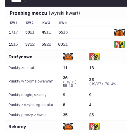
Przebieg meczu
(wyniki kwart)
KW
1
KW
2
KW
3
KW
4
17
17
38
21
49
11
65
16
15
15
37
22
59
22
80
21
Drużynowe
Punkty ze strat
11
13
36
38
Punkty w "pomalowanym"
(18/31)
(19/27) 70.4%
58.1%
Punkty drugiej szansy
9
9
Punkty z szybkiego ataku
8
4
Punkty graczy z ławki
35
25
Rekordy