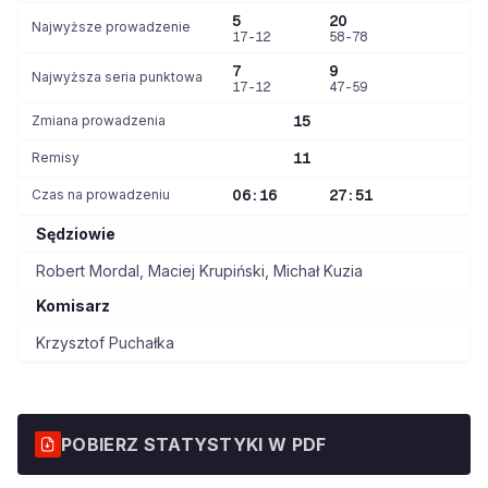
5
20
Najwyższe prowadzenie
17-12
58-78
7
9
Najwyższa seria punktowa
17-12
47-59
Zmiana prowadzenia
15
Remisy
11
Czas na prowadzeniu
06:16
27:51
Sędziowie
Robert Mordal
,
Maciej Krupiński
,
Michał Kuzia
Komisarz
Krzysztof Puchałka
POBIERZ STATYSTYKI W PDF