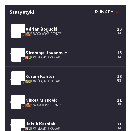
Statystyki
PUNKTY
Adrian
Bogucki
16
1
PKT
ASSECO ARKA GDYNIA
Strahinja
Jovanović
15
2
PKT
WKS ŚLĄSK WROCŁAW
Kerem
Kanter
13
3
PKT
WKS ŚLĄSK WROCŁAW
Nikola
Mišković
11
4
PKT
ASSECO ARKA GDYNIA
Jakub
Karolak
11
5
PKT
WKS ŚLĄSK WROCŁAW