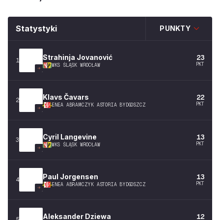
Statystyki
PUNKTY
Strahinja
Jovanović
23
1
PKT
WKS ŚLĄSK WROCŁAW
Klavs
Čavars
22
2
PKT
ENEA ABRAMCZYK ASTORIA BYDGOSZCZ
Cyril
Langevine
13
3
PKT
WKS ŚLĄSK WROCŁAW
Paul
Jorgensen
13
4
PKT
ENEA ABRAMCZYK ASTORIA BYDGOSZCZ
Aleksander
Dziewa
12
5