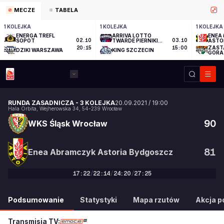
MECZE
TABELA
1 KOLEJKA
1 KOLEJKA
1 KOLEJKA
ENERGA TREFL
ARRIVA LOTTO
ENEA 
SOPOT
02.10
TWARDE PIERNIKI
03.10
ASTO
TORUŃ
ZAST
20:15
15:00
DZIKI WARSZAWA
KING SZCZECIN
GÓRA
RUNDA ZASADNICZA
-
3 KOLEJKA
20.09.2021
/
19:00
Hala Orbita
,
Wejherowska 34
,
54-239
Wrocław
90
WKS Śląsk Wrocław
81
Enea Abramczyk Astoria Bydgoszcz
17
:
22
/
22
:
14
/
24
:
20
/
27
:
25
90
:
81
Podsumowanie
Statystyki
Mapa rzutów
Akcja po
Transmisja TV: