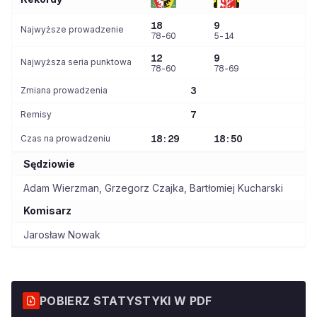
18
9
Najwyższe prowadzenie
78-60
5-14
12
9
Najwyższa seria punktowa
78-60
78-69
Zmiana prowadzenia
3
Remisy
7
Czas na prowadzeniu
18:29
18:50
Sędziowie
Adam Wierzman
,
Grzegorz Czajka
,
Bartłomiej Kucharski
Komisarz
Jarosław Nowak
POBIERZ STATYSTYKI W PDF