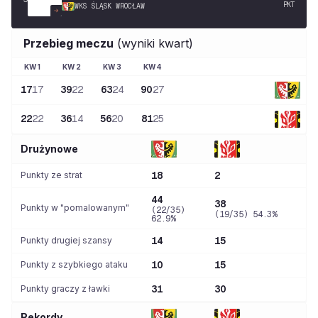
PKT
WKS ŚLĄSK WROCŁAW
Przebieg meczu
(wyniki kwart)
KW
1
KW
2
KW
3
KW
4
17
17
39
22
63
24
90
27
22
22
36
14
56
20
81
25
Drużynowe
Punkty ze strat
18
2
44
38
Punkty w "pomalowanym"
(22/35)
(19/35) 54.3%
62.9%
Punkty drugiej szansy
14
15
Punkty z szybkiego ataku
10
15
Punkty graczy z ławki
31
30
Rekordy