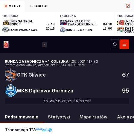
MECZE
TABELA
1 KOLEJKA
1 KOLEJKA
1 KOLEJKA
ENERGA TREFL
ARRIVA LOTTO
ENEA 
SOPOT
02.10
TWARDE PIERNIKI
03.10
ASTO
TORUŃ
ZAST
20:15
15:00
DZIKI WARSZAWA
KING SZCZECIN
GÓRA
RUNDA ZASADNICZA
-
1 KOLEJKA
4.09.2021
/
17:30
Prezero Arena Gliwice
,
Akademicka 50
,
44-100
Gliwice
67
GTK Gliwice
95
MKS Dąbrowa Górnicza
19
:
29
/
16
:
22
/
21
:
25
/
11
:
19
67
:
95
Podsumowanie
Statystyki
Mapa rzutów
Akcja po
Transmisja TV: