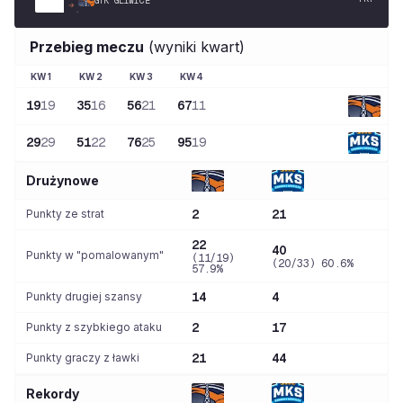
GTK GLIWICE
Przebieg meczu
(wyniki kwart)
KW
1
KW
2
KW
3
KW
4
19
19
35
16
56
21
67
11
29
29
51
22
76
25
95
19
Drużynowe
Punkty ze strat
2
21
22
40
Punkty w "pomalowanym"
(11/19)
(20/33) 60.6%
57.9%
Punkty drugiej szansy
14
4
Punkty z szybkiego ataku
2
17
Punkty graczy z ławki
21
44
Rekordy