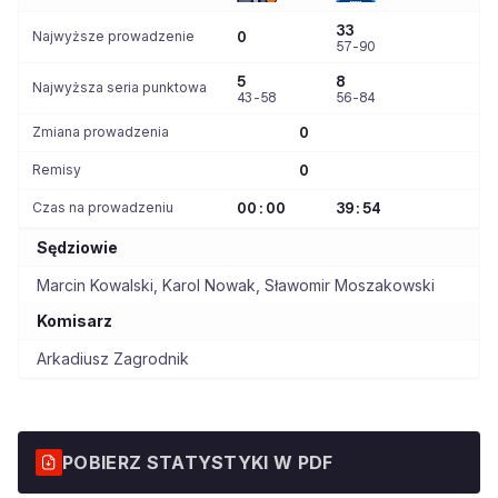
33
Najwyższe prowadzenie
0
57-90
5
8
Najwyższa seria punktowa
43-58
56-84
Zmiana prowadzenia
0
Remisy
0
Czas na prowadzeniu
00:00
39:54
Sędziowie
Marcin Kowalski
,
Karol Nowak
,
Sławomir Moszakowski
Komisarz
Arkadiusz Zagrodnik
POBIERZ STATYSTYKI W PDF