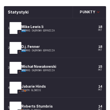
Statystyki
PUNKTY
Mike
Lewis Ii
18
1
PKT
MKS DĄBROWA GÓRNICZA
D.j.
Fenner
18
2
PKT
MKS DĄBROWA GÓRNICZA
Michał
Nowakowski
15
3
PKT
MKS DĄBROWA GÓRNICZA
Jabarie
Hinds
14
4
PKT
GTK GLIWICE
Roberts
Stumbris
14
5
PKT