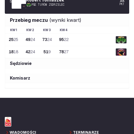
5
PKT
PGE TURÓW ZGORZELEC
Przebieg meczu
(wyniki kwart)
KW
1
KW
2
KW
3
KW
4
25
25
49
24
73
24
95
22
18
18
42
24
51
9
78
27
Sędziowie
Komisarz
WIADOMOŚCI
TERMINARZE