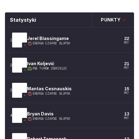
Statystyki
PUNKTY
Jerel
Blassingame
22
1
PKT
ENERGA CZARNI SŁUPSK
Ivan
Koljević
21
2
PKT
PGE TURÓW ZGORZELEC
Mantas
Cesnauskis
15
3
PKT
ENERGA CZARNI SŁUPSK
Bryan
Davis
13
4
PKT
ENERGA CZARNI SŁUPSK
Robert
Tomaszek
12