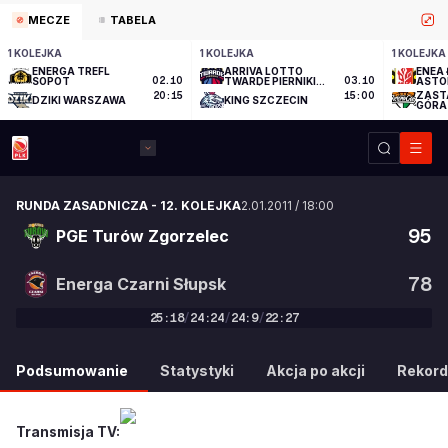
MECZE
TABELA
1 KOLEJKA
1 KOLEJKA
1 KOLEJKA
ENERGA TREFL
ARRIVA LOTTO
ENEA 
SOPOT
02.10
TWARDE PIERNIKI
03.10
ASTO
TORUŃ
ZAST
20:15
15:00
DZIKI WARSZAWA
KING SZCZECIN
GÓRA
RUNDA ZASADNICZA
-
12. KOLEJKA
2.01.2011
/
18:00
95
PGE Turów Zgorzelec
78
Energa Czarni Słupsk
25
:
18
/
24
:
24
/
24
:
9
/
22
:
27
95
:
78
Podsumowanie
Statystyki
Akcja po akcji
Rekord
Transmisja TV: