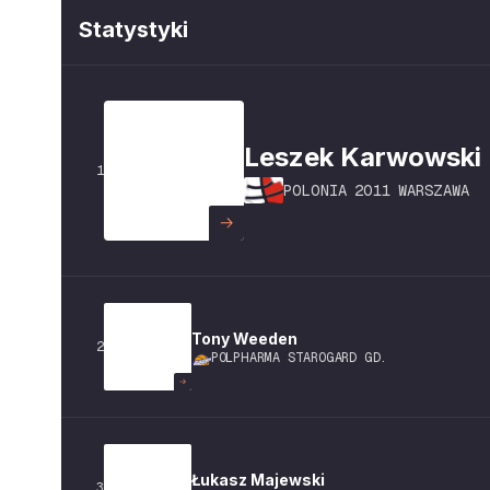
Statystyki
Leszek
Karwowski
1
POLONIA 2011 WARSZAWA
Tony
Weeden
2
POLPHARMA STAROGARD GD.
Łukasz
Majewski
3