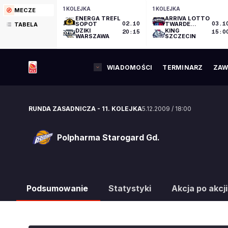
1 KOLEJKA
1 KOLEJKA
MECZE
ENERGA TREFL
ARRIVA LOTTO
SOPOT
02.10
TWARDE
03.1
TABELA
PIERNIKI
DZIKI
KING
20:15
15:0
TORUŃ
WARSZAWA
SZCZECIN
WIADOMOŚCI
TERMINARZ
ZAW
RUNDA ZASADNICZA
-
11. KOLEJKA
5.12.2009
/
18:00
Polpharma Starogard Gd.
Polpharma Starogard Gd.
Podsumowanie
Statystyki
Akcja po akcji