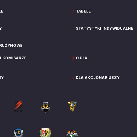
ZE
TABELE
Y
STATYSTYKI INDYWIDUALNE
DRUŻYNOWE
 I KOMISARZE
O PLK
NY
DLA AKCJONARIUSZY