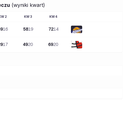
eczu
(wyniki kwart)
KW
2
KW
3
KW
4
39
16
58
19
72
14
29
17
49
20
69
20