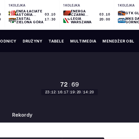
1 KOLEJKA
1 KOLEJKA
1 KOLEJKA
ENEA ŁACIATE
ENERGA
GTK GL
0
ASTORIA
03.10
CZARNI
03.10
BYDGOSZCZ
SŁUPSK
ZASTAL
LEGIA
MKS D
0
17:30
20:00
ZIELONA GÓRA
WARSZAWA
GÓRNI
ODNICY
DRUŻYNY
TABELE
MULTIMEDIA
MENEDŻER OBL
72
:
69
23
:
12
/
16
:
17
/
19
:
20
/
14
:
20
72
:
69
Rekordy