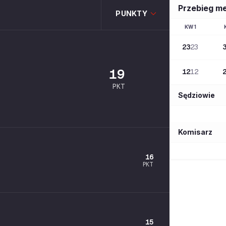
Przebieg m
PUNKTY
KW
1
23
23
19
12
12
PKT
Sędziowie
Komisarz
16
PKT
15