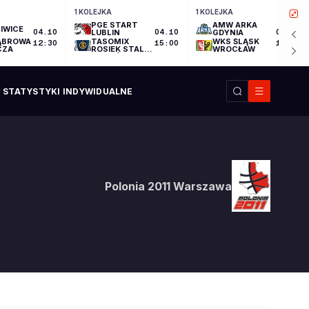
1 KOLEJKA
1 KOLEJKA
PGE START
AMW ARKA
IWICE
04.10
LUBLIN
04.10
GDYNIA
04.10
ĄBROWA
TASOMIX
WKS ŚLĄSK
12:30
15:00
17:30
CZA
ROSIEK STAL
WROCŁAW
OSTRÓW
WIELKOPOLSKI
STATYSTYKI INDYWIDUALNE
Polonia 2011 Warszawa
Polonia 2011 Warszawa