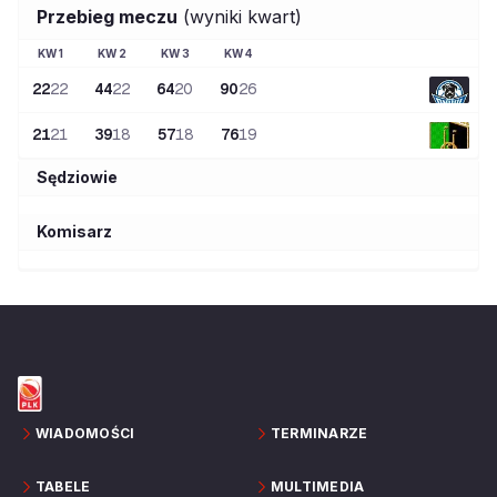
Przebieg meczu
(wyniki kwart)
KW
1
KW
2
KW
3
KW
4
22
22
44
22
64
20
90
26
21
21
39
18
57
18
76
19
Sędziowie
Komisarz
WIADOMOŚCI
TERMINARZE
TABELE
MULTIMEDIA