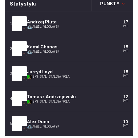
Statystyki
PUNKTY
Andrzej
Pluta
17
1
PKT
ANWIL WŁOCŁAWEK
Kamil
Chanas
15
2
PKT
ANWIL WŁOCŁAWEK
Jarryd
Loyd
15
3
PKT
ZKS STAL STALOWA WOLA
Tomasz
Andrzejewski
12
4
PKT
ZKS STAL STALOWA WOLA
Alex
Dunn
10
5
PKT
ANWIL WŁOCŁAWEK