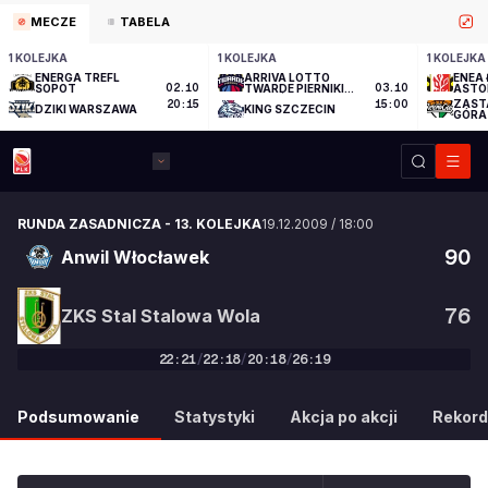
MECZE
TABELA
1 KOLEJKA
1 KOLEJKA
1 KOLEJKA
ENERGA TREFL
ARRIVA LOTTO
ENEA 
SOPOT
02.10
TWARDE PIERNIKI
03.10
ASTO
TORUŃ
ZAST
20:15
15:00
DZIKI WARSZAWA
KING SZCZECIN
GÓRA
RUNDA ZASADNICZA
-
13. KOLEJKA
19.12.2009
/
18:00
90
Anwil Włocławek
76
ZKS Stal Stalowa Wola
22
:
21
/
22
:
18
/
20
:
18
/
26
:
19
90
:
76
Podsumowanie
Statystyki
Akcja po akcji
Rekord