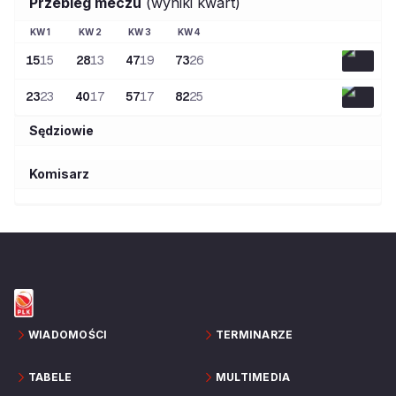
Przebieg meczu
(wyniki kwart)
KW
1
KW
2
KW
3
KW
4
15
15
28
13
47
19
73
26
23
23
40
17
57
17
82
25
Sędziowie
Komisarz
WIADOMOŚCI
TERMINARZE
TABELE
MULTIMEDIA