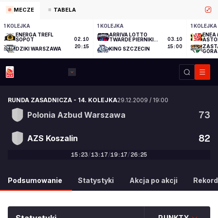
MECZE
TABELA
1 KOLEJKA
1 KOLEJKA
1 KOLEJKA
ENERGA TREFL
ARRIVA LOTTO
ENEA 
SOPOT
02.10
TWARDE PIERNIKI
03.10
ASTO
TORUŃ
ZAST
20:15
15:00
DZIKI WARSZAWA
KING SZCZECIN
GÓRA
RUNDA ZASADNICZA
-
14. KOLEJKA
29.12.2009
/
19:00
73
Polonia Azbud Warszawa
82
AZS Koszalin
15
:
23
/
13
:
17
/
19
:
17
/
26
:
25
73
:
82
Podsumowanie
Statystyki
Akcja po akcji
Rekord
PUNKTY