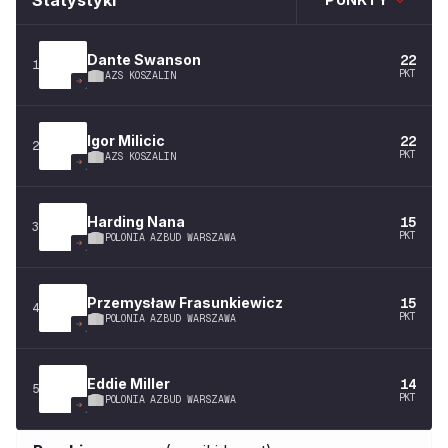
Statystyki
Dante
Swanson
22
1
PKT
AZS KOSZALIN
Igor
Milicic
22
2
PKT
AZS KOSZALIN
Harding
Nana
15
3
PKT
POLONIA AZBUD WARSZAWA
Przemysław
Frasunkiewicz
15
4
PKT
POLONIA AZBUD WARSZAWA
Eddie
Miller
14
5
PKT
POLONIA AZBUD WARSZAWA