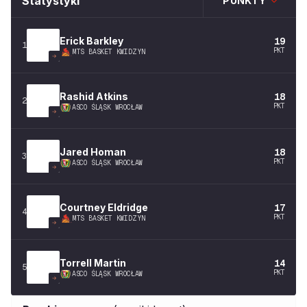
Statystyki
PUNKTY
Erick
Barkley
19
1
PKT
MTS BASKET KWIDZYN
Rashid
Atkins
18
2
PKT
ASCO ŚLĄSK WROCŁAW
Jared
Homan
18
3
PKT
ASCO ŚLĄSK WROCŁAW
Courtney
Eldridge
17
4
PKT
MTS BASKET KWIDZYN
Torrell
Martin
14
5
PKT
ASCO ŚLĄSK WROCŁAW