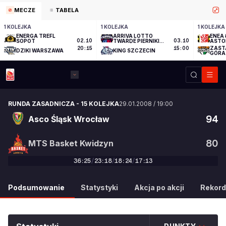
MECZE
TABELA
1 KOLEJKA
1 KOLEJKA
1 KOLEJKA
ENERGA TREFL
ARRIVA LOTTO
ENEA 
SOPOT
02.10
TWARDE PIERNIKI
03.10
ASTO
TORUŃ
ZAST
20:15
15:00
DZIKI WARSZAWA
KING SZCZECIN
GÓRA
RUNDA ZASADNICZA
-
15 KOLEJKA
29.01.2008
/
19:00
94
Asco Śląsk Wrocław
80
MTS Basket Kwidzyn
36
:
25
/
23
:
18
/
18
:
24
/
17
:
13
94
:
80
Podsumowanie
Statystyki
Akcja po akcji
Rekord