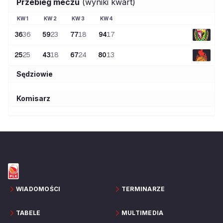
Przebieg meczu
(wyniki kwart)
KW
1
KW
2
KW
3
KW
4
36
36
59
23
77
18
94
17
25
25
43
18
67
24
80
13
Sędziowie
Komisarz
WIADOMOŚCI
TERMINARZE
TABELE
MULTIMEDIA