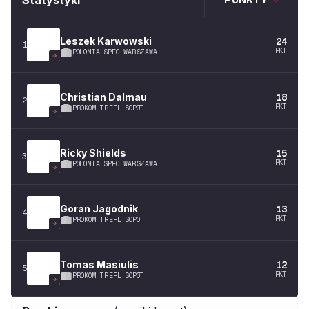
Statystyki
Leszek
Karwowski
24
1
PKT
POLONIA SPEC WARSZAWA
Christian
Dalmau
18
2
PKT
PROKOM TREFL SOPOT
Ricky
Shields
15
3
PKT
POLONIA SPEC WARSZAWA
Goran
Jagodnik
13
4
PKT
PROKOM TREFL SOPOT
Tomas
Masiulis
12
5
PKT
PROKOM TREFL SOPOT