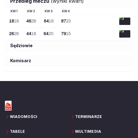
Przebieg meczu
(wyniki kwart)
KW
1
KW
2
KW
3
KW
4
18
18
46
28
64
18
87
23
26
26
44
18
64
20
79
15
Sędziowie
Komisarz
WIADOMOŚCI
TERMINARZE
TABELE
MULTIMEDIA