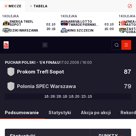
MECZE
TABELA
1 KOLEJKA
1 KOLEJKA
1 KOLEJKA
ENERGA TREFL
ARRIVA LOTTO
ENEA 
SOPOT
02.10
TWARDE PIERNIKI
03.10
ASTO
TORUŃ
ZAST
20:15
15:00
DZIKI WARSZAWA
KING SZCZECIN
GÓRA
PUCHAR POLSKI
-
1/4 FINAŁU
17.02.2006
/
16:00
87
Prokom Trefl Sopot
79
Polonia SPEC Warszawa
18
:
26
/
28
:
18
/
18
:
20
/
23
:
15
87
:
79
Podsumowanie
Statystyki
Akcja po akcji
Rekord
PUNKTY