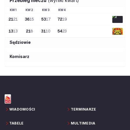
Przebieg meczu
(wyniki kwart)
KW
1
KW
2
KW
3
KW
4
21
21
36
15
53
17
72
19
13
13
21
8
31
10
54
23
Sędziowie
Komisarz
WIADOMOŚCI
TERMINARZE
TABELE
MULTIMEDIA