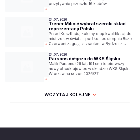
pozytywnie przeszło 16 klubów.
24.07.2026
Trener Milicić wybrał szeroki skład
reprezentacji Polski
Przed KoszKadrą kolejny etap kwalifikacji do
mistrzostw świata - pod koniec sierpnia Biało-
Czerwoni zagrają z Izraelem w Rydze i z
Niemcami w Ergo Arenie. Trener Igor Milicić
wybrał szeroki skład reprezentacji na te
24.07.2026
Parsons dołącza do WKS Śląska
spotkania.
Malik Parsons (26 lat, 191 cm) to pierwszy
nowy obcokrajowiec w składzie WKS Śląska
Wrocław na sezon 2026/27.
WCZYTAJ KOLEJNE