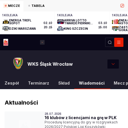
MECZE
TABELA
1 KOLEJKA
1 KOLEJKA
1 KOLEJKA
ENERGA TREFL
ARRIVA LOTTO
ENEA 
SOPOT
02.10
TWARDE PIERNIKI
03.10
ASTO
TORUŃ
ZAST
20:15
15:00
DZIKI WARSZAWA
KING SZCZECIN
GÓRA
WKS Śląsk Wrocław
Zespół
Terminarz
Skład
Wiadomości
Mecz 
Aktualności
28.07.2026
16 klubów z licencjami na grę w PLK
Procedurę licencyjną do gry w rozgrywkach
2026/2027 Polskiej Ligi Koszykówki