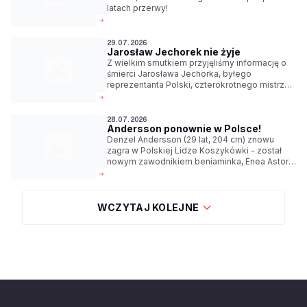
latach przerwy!
29.07.2026
Jarosław Jechorek nie żyje
Z wielkim smutkiem przyjęliśmy informację o
śmierci Jarosława Jechorka, byłego
reprezentanta Polski, czterokrotnego mistrza
Polski z Lechem Poznań. Miał 65 lat.
28.07.2026
Andersson ponownie w Polsce!
Denzel Andersson (29 lat, 204 cm) znowu
zagra w Polskiej Lidze Koszykówki - został
nowym zawodnikiem beniaminka, Enea Astorii
Bydgoszcz.
WCZYTAJ KOLEJNE