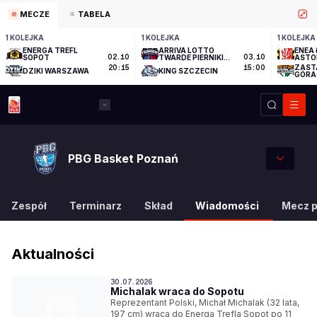
MECZE
TABELA
1 KOLEJKA
1 KOLEJKA
1 KOLEJKA
ENERGA TREFL
ARRIVA LOTTO
ENEA 
SOPOT
02.10
TWARDE PIERNIKI
03.10
ASTO
TORUŃ
ZAST
20:15
15:00
DZIKI WARSZAWA
KING SZCZECIN
GÓRA
PBG Basket Poznań
Zespół
Terminarz
Skład
Wiadomości
Mecz 
Aktualności
30.07.2026
Michalak wraca do Sopotu
Reprezentant Polski, Michał Michalak (32 lata,
197 cm) wraca do Energa Trefla Sopot po 11