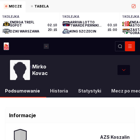
MECZE
TABELA
1 KOLEJKA
1 KOLEJKA
1 KOLEJKA
ENERGA TREFL
ARRIVA LOTTO
ENEA 
SOPOT
02.10
TWARDE PIERNIKI
03.10
ASTO
TORUŃ
ZAST
20:15
15:00
DZIKI WARSZAWA
KING SZCZECIN
GÓRA
Mirko
5
Kovac
Podsumowanie
Historia
Statystyki
Mecz po me
Informacje
AZS Koszalin