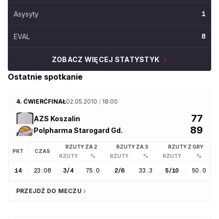
Asysyty
1
EVAL
8
ZOBACZ WIĘCEJ STATYSTYK
Ostatnie spotkanie
4. ĆWIERĆFINAŁ
02.05.2010
/
18:00
77
AZS Koszalin
89
Polpharma Starogard Gd.
RZUTY ZA 2
RZUTY ZA 3
RZUTY Z GRY
PKT
CZAS
RZUTY
%
RZUTY
%
RZUTY
%
14
23:08
3
/
4
75.0
2
/
6
33.3
5
/
10
50.0
PRZEJDŹ DO MECZU