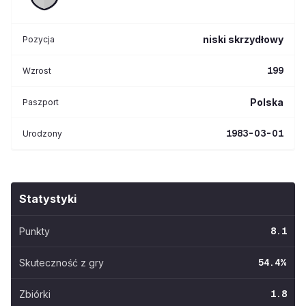
niski skrzydłowy
Pozycja
199
Wzrost
Polska
Paszport
1983-03-01
Urodzony
Statystyki
Punkty
8.1
Skuteczność z gry
54.4
%
Zbiórki
1.8