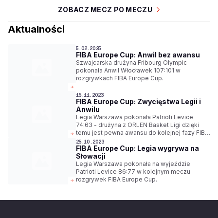
ZOBACZ MECZ PO MECZU
Aktualności
5.02.2025
FIBA Europe Cup: Anwil bez awansu
Szwajcarska drużyna Fribourg Olympic
pokonała Anwil Włocławek 107:101 w
rozgrywkach FIBA Europe Cup.
15.11.2023
FIBA Europe Cup: Zwycięstwa Legii i
Anwilu
Legia Warszawa pokonała Patrioti Levice
74:63 - drużyna z ORLEN Basket Ligi dzięki
temu jest pewna awansu do kolejnej fazy FIBA
Europe Cup. Swój mecz wygrał też Anwil
25.10.2023
FIBA Europe Cup: Legia wygrywa na
Włocławek - 93:72 z Caledonia Gladiators.
Słowacji
PGE Spójnia Stargard na wyjeździe musiała
uznać wyższość Niners Chemnitz - 97:75.
Legia Warszawa pokonała na wyjeździe
Patrioti Levice 86:77 w kolejnym meczu
rozgrywek FIBA Europe Cup.