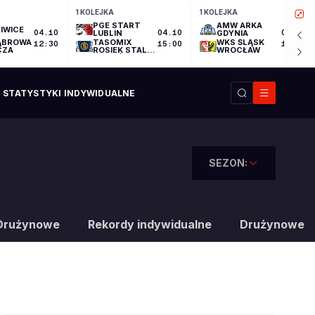
1 KOLEJKA
1 KOLEJKA
PGE START
AMW ARKA
IWICE
04.10
LUBLIN
04.10
GDYNIA
04.10
ĄBROWA
TASOMIX
WKS ŚLĄSK
12:30
15:00
17:30
CZA
ROSIEK STAL
WROCŁAW
OSTRÓW
WIELKOPOLSKI
STATYSTYKI INDYWIDUALNE
SEZON:
Drużynowe
Rekordy indywidualne
Drużynowe