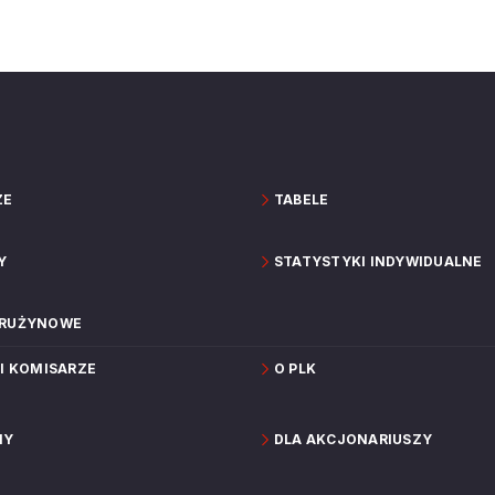
ZE
TABELE
Y
STATYSTYKI INDYWIDUALNE
DRUŻYNOWE
 I KOMISARZE
O PLK
NY
DLA AKCJONARIUSZY