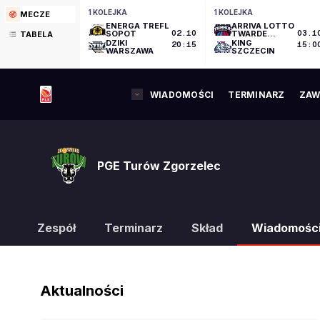
1 KOLEJKA
1 KOLEJKA
MECZE
ENERGA TREFL
ARRIVA LOTTO
SOPOT
02.10
TWARDE
03.1
TABELA
PIERNIKI
DZIKI
KING
20:15
15:0
TORUŃ
WARSZAWA
SZCZECIN
WIADOMOŚCI
TERMINARZ
ZAW
PGE Turów Zgorzelec
Zespół
Terminarz
Skład
Wiadomośc
Aktualności