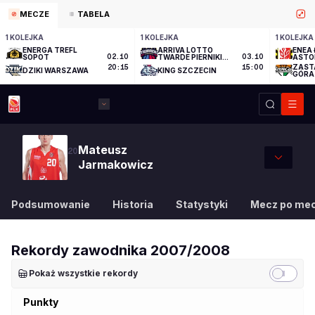
MECZE
TABELA
1 KOLEJKA
1 KOLEJKA
1 KOLEJKA
ENERGA TREFL
ARRIVA LOTTO
ENEA 
SOPOT
02.10
TWARDE PIERNIKI
03.10
ASTO
TORUŃ
ZAST
20:15
15:00
DZIKI WARSZAWA
KING SZCZECIN
GÓRA
Mateusz
20
Jarmakowicz
Podsumowanie
Historia
Statystyki
Mecz po me
Rekordy zawodnika
2007/2008
Pokaż wszystkie rekordy
Punkty