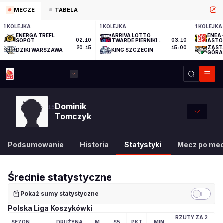
MECZE
TABELA
1 KOLEJKA
1 KOLEJKA
1 KOLEJKA
ENERGA TREFL
ARRIVA LOTTO
ENEA 
SOPOT
02.10
TWARDE PIERNIKI
03.10
ASTO
TORUŃ
ZAST
20:15
15:00
DZIKI WARSZAWA
KING SZCZECIN
GÓRA
Dominik
15
Tomczyk
Podsumowanie
Historia
Statystyki
Mecz po me
Średnie statystyczne
Pokaż sumy statystyczne
Polska Liga Koszykówki
RZUTY ZA 2
RZ
SEZON
DRUŻYNA
M
S5
PKT
MIN