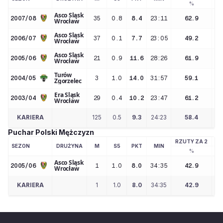
%
Asco Śląsk
2007/08
35
0.8
8.4
23:11
62.9
Wrocław
Asco Śląsk
2006/07
37
0.1
7.7
23:05
49.2
Wrocław
Asco Śląsk
2005/06
21
0.9
11.6
28:26
61.9
Wrocław
Turów
2004/05
3
1.0
14.0
31:57
59.1
Zgorzelec
Era Śląsk
2003/04
29
0.4
10.2
23:47
61.2
Wrocław
KARIERA
125
0.5
9.3
24:23
58.4
Puchar Polski Mężczyzn
RZUTY ZA 2
RZ
SEZON
DRUŻYNA
M
S5
PKT
MIN
%
Asco Śląsk
2005/06
1
1.0
8.0
34:35
42.9
Wrocław
KARIERA
1
1.0
8.0
34:35
42.9