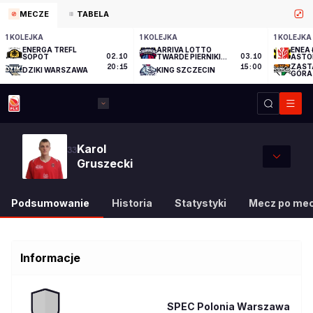
MECZE
TABELA
1 KOLEJKA
1 KOLEJKA
1 KOLEJKA
ENERGA TREFL
ARRIVA LOTTO
ENEA 
SOPOT
02.10
TWARDE PIERNIKI
03.10
ASTO
TORUŃ
ZAST
20:15
15:00
DZIKI WARSZAWA
KING SZCZECIN
GÓRA
Karol
33
Gruszecki
Podsumowanie
Historia
Statystyki
Mecz po me
Informacje
SPEC Polonia Warszawa