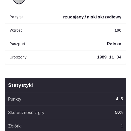
rzucający / niski skrzydłowy
Pozycja
196
Wzrost
Polska
Paszport
1989-11-04
Urodzony
Statystyki
Punkty
4.5
Skuteczność z gry
50
%
Zbiórki
1