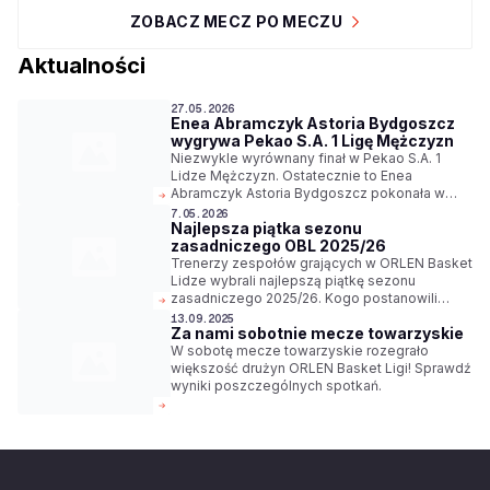
ZOBACZ MECZ PO MECZU
Aktualności
27.05.2026
Enea Abramczyk Astoria Bydgoszcz
wygrywa Pekao S.A. 1 Ligę Mężczyzn
Niezwykle wyrównany finał w Pekao S.A. 1
Lidze Mężczyzn. Ostatecznie to Enea
Abramczyk Astoria Bydgoszcz pokonała w
serii ŁKS Coolpack Łódź 3-2, w decydującym
7.05.2026
Najlepsza piątka sezonu
meczu 96:87, dzięki czemu uzyskała prawo do
zasadniczego OBL 2025/26
gry w ORLEN Basket Lidze w sezonie 2026/27.
Trenerzy zespołów grających w ORLEN Basket
Lidze wybrali najlepszą piątkę sezonu
zasadniczego 2025/26. Kogo postanowili
wyróżnić?
13.09.2025
Za nami sobotnie mecze towarzyskie
W sobotę mecze towarzyskie rozegrało
większość drużyn ORLEN Basket Ligi! Sprawdź
wyniki poszczególnych spotkań.