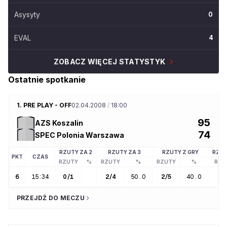
Asysyty
0
EVAL
4
ZOBACZ WIĘCEJ STATYSTYK
Ostatnie spotkanie
1. PRE PLAY - OFF
02.04.2008
/
18:00
95
AZS Koszalin
74
SPEC Polonia Warszawa
RZUTY ZA 2
RZUTY ZA 3
RZUTY Z GRY
RZUT
PKT
CZAS
RZUTY
%
RZUTY
%
RZUTY
%
RZU
6
15:34
0
/
1
2
/
4
50.0
2
/
5
40.0
0
PRZEJDŹ DO MECZU