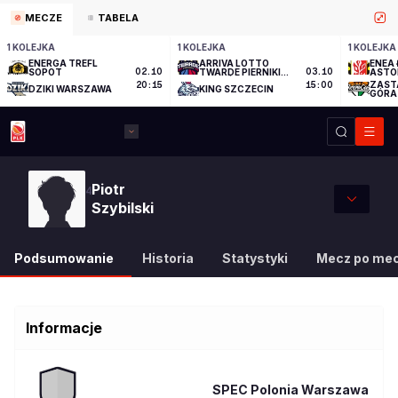
MECZE
TABELA
1 KOLEJKA
1 KOLEJKA
1 KOLEJKA
ENERGA TREFL
ARRIVA LOTTO
ENEA 
SOPOT
02.10
TWARDE PIERNIKI
03.10
ASTO
TORUŃ
ZAST
20:15
15:00
DZIKI WARSZAWA
KING SZCZECIN
GÓRA
Piotr
4
Szybilski
Podsumowanie
Historia
Statystyki
Mecz po me
Informacje
SPEC Polonia Warszawa