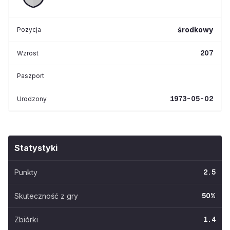
środkowy
Pozycja
207
Wzrost
Paszport
1973-05-02
Urodzony
Statystyki
Punkty
2.5
Skuteczność z gry
50
%
Zbiórki
1.4