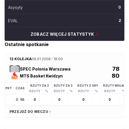
Asysyty
0
EVAL
2
ZOBACZ WIĘCEJ STATYSTYK
Ostatnie spotkanie
12 KOLEJKA
06.01.2008
/
18:00
78
SPEC Polonia Warszawa
80
MTS Basket Kwidzyn
RZUTY ZA 2
RZUTY ZA 3
RZUTY Z GRY
RZUTY WOLNE
PKT
CZAS
RZUTY
%
RZUTY
%
RZUTY
%
RZUTY
%
0:56
0
0
0
0
PRZEJDŹ DO MECZU