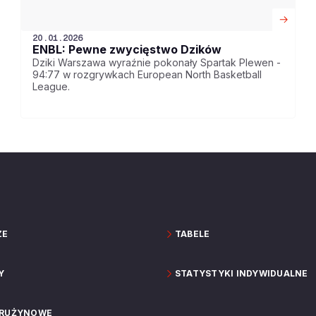
20.01.2026
ENBL: Pewne zwycięstwo Dzików
Dziki Warszawa wyraźnie pokonały Spartak Plewen -
94:77 w rozgrywkach European North Basketball
League.
ZE
TABELE
Y
STATYSTYKI INDYWIDUALNE
DRUŻYNOWE