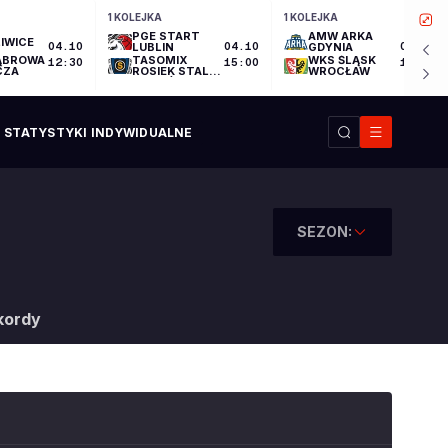
1 KOLEJKA
1 KOLEJKA
PGE START
AMW ARKA
IWICE
04.10
LUBLIN
04.10
GDYNIA
04.10
ĄBROWA
TASOMIX
WKS ŚLĄSK
12:30
15:00
17:30
CZA
ROSIEK STAL
WROCŁAW
OSTRÓW
WIELKOPOLSKI
STATYSTYKI INDYWIDUALNE
SEZON:
kordy