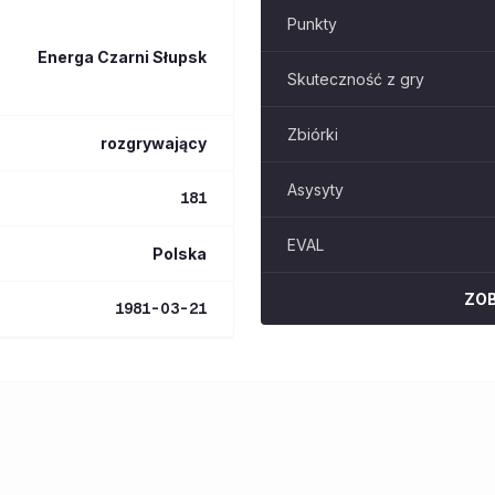
Punkty
Energa Czarni Słupsk
Skuteczność z gry
Zbiórki
rozgrywający
Asysyty
181
EVAL
Polska
ZO
1981-03-21