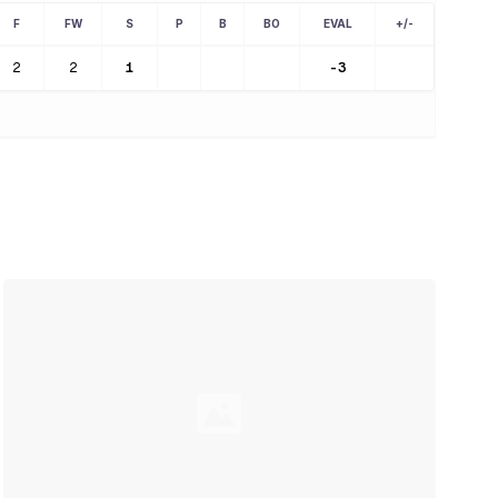
F
FW
S
P
B
BO
EVAL
+/-
2
2
1
-3