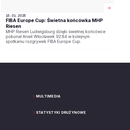
15.01.2025
FIBA Europe Cup: Świetna końcówka MHP
Riesen
MHP Riesen Ludwigsburg dzięki świetnej końcówce
pokonał Anwil Włocławek 92:84 w kolejnym
spotkaniu rozgrywek FIBA Europe Cup.
MULTIMEDIA
STATYSTYKI DRUŻYNOWE