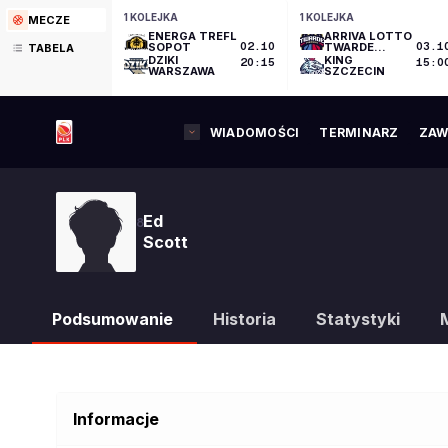
1 KOLEJKA
1 KOLEJKA
MECZE
ENERGA TREFL
ARRIVA LOTTO
SOPOT
02.10
TWARDE
03.1
TABELA
PIERNIKI
DZIKI
KING
20:15
15:0
TORUŃ
WARSZAWA
SZCZECIN
WIADOMOŚCI
TERMINARZ
ZAW
Ed
8
Scott
Podsumowanie
Historia
Statystyki
Informacje