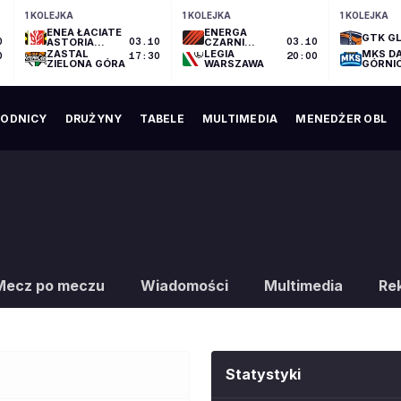
1 KOLEJKA
1 KOLEJKA
1 KOLEJKA
ENEA ŁACIATE
ENERGA
GTK GL
0
ASTORIA
03.10
CZARNI
03.10
BYDGOSZCZ
SŁUPSK
ZASTAL
LEGIA
MKS D
0
17:30
20:00
ZIELONA GÓRA
WARSZAWA
GÓRNI
ODNICY
DRUŻYNY
TABELE
MULTIMEDIA
MENEDŻER OBL
Mecz po meczu
Wiadomości
Multimedia
Re
Statystyki