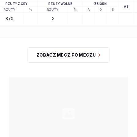
RZUTY Z GRY
RZUTY WOLNE
ZBIÓRKI
AS
RZUTY
%
RZUTY
%
A
O
S
0
/
2
0
ZOBACZ MECZ PO MECZU