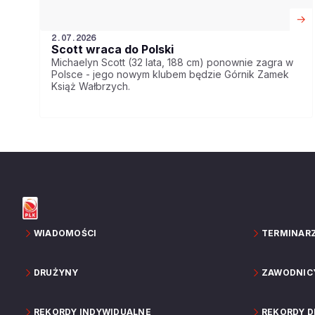
2.07.2026
Scott wraca do Polski
Michaelyn Scott (32 lata, 188 cm) ponownie zagra w
Polsce - jego nowym klubem będzie Górnik Zamek
Książ Wałbrzych.
WIADOMOŚCI
TERMINAR
DRUŻYNY
ZAWODNIC
REKORDY INDYWIDUALNE
REKORDY 