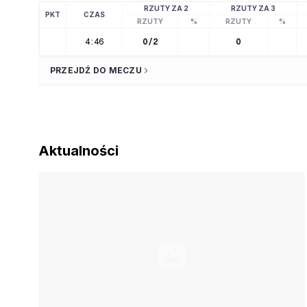
RZUTY ZA 2
RZUTY ZA 3
PKT
CZAS
RZUTY
%
RZUTY
%
4:46
0
/
2
0
PRZEJDŹ DO MECZU
Aktualności