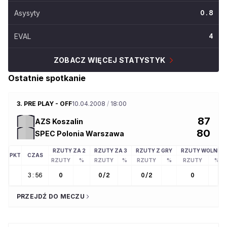
Asysyty
0.8
EVAL
4
ZOBACZ WIĘCEJ STATYSTYK
Ostatnie spotkanie
3. PRE PLAY - OFF
10.04.2008
/
18:00
87
AZS Koszalin
80
SPEC Polonia Warszawa
RZUTY ZA 2
RZUTY ZA 3
RZUTY Z GRY
RZUTY WOLNE
PKT
CZAS
RZUTY
%
RZUTY
%
RZUTY
%
RZUTY
%
3:56
0
0
/
2
0
/
2
0
PRZEJDŹ DO MECZU