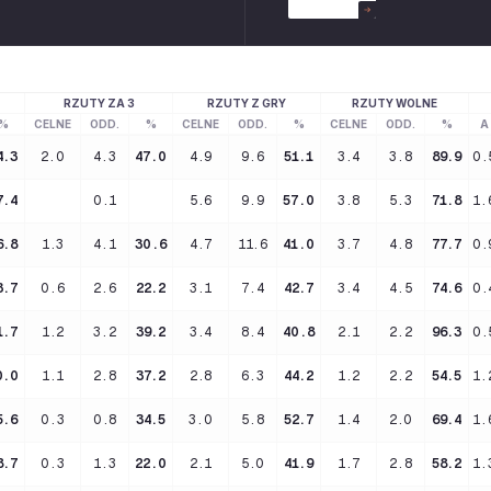
RZUTY ZA 3
RZUTY Z GRY
RZUTY WOLNE
%
CELNE
ODD.
%
CELNE
ODD.
%
CELNE
ODD.
%
A
4.3
2.0
4.3
47.0
4.9
9.6
51.1
3.4
3.8
89.9
0.
7.4
0.1
5.6
9.9
57.0
3.8
5.3
71.8
1.
6.8
1.3
4.1
30.6
4.7
11.6
41.0
3.7
4.8
77.7
0.
3.7
0.6
2.6
22.2
3.1
7.4
42.7
3.4
4.5
74.6
0.
1.7
1.2
3.2
39.2
3.4
8.4
40.8
2.1
2.2
96.3
0.
0.0
1.1
2.8
37.2
2.8
6.3
44.2
1.2
2.2
54.5
1.
5.6
0.3
0.8
34.5
3.0
5.8
52.7
1.4
2.0
69.4
1.
8.7
0.3
1.3
22.0
2.1
5.0
41.9
1.7
2.8
58.2
1.