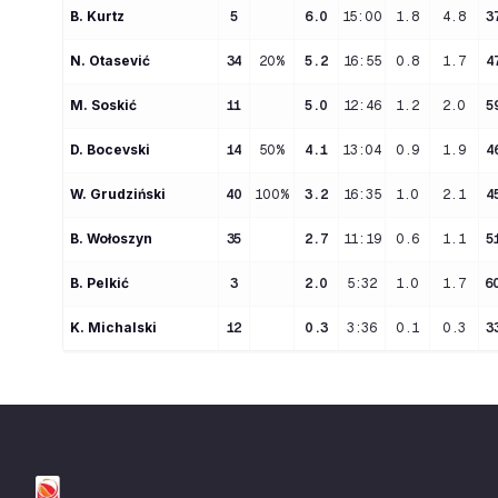
B
. 
Kurtz
5
6.0
15:00
1.8
4.8
3
N
. 
Otasević
34
20%
5.2
16:55
0.8
1.7
4
M
. 
Soskić
11
5.0
12:46
1.2
2.0
5
D
. 
Bocevski
14
50%
4.1
13:04
0.9
1.9
4
W
. 
Grudziński
40
100%
3.2
16:35
1.0
2.1
4
B
. 
Wołoszyn
35
2.7
11:19
0.6
1.1
5
B
. 
Pelkić
3
2.0
5:32
1.0
1.7
6
K
. 
Michalski
12
0.3
3:36
0.1
0.3
3