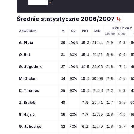
Średnie statystyczne
2006/2007
RZUTY ZA 2
ZAWODNIK
M
S5
PKT
MIN
CELNE
ODD.
A
. 
Pluta
39
100%
15.3
31:44
2.9
5.3
5
O
. 
Hill
31
80%
15.1
24:33
5.6
9.8
5
G
. 
Jagodnik
27
100%
14.5
29:08
3.5
7.4
4
M
. 
Dickel
14
90%
10.2
30:09
2.6
4.8
5
C
. 
Thomas
25
90%
10.2
25:38
2.2
5.3
4
Z
. 
Białek
40
7.8
20:41
1.7
3.5
5
S
. 
Hajrić
36
20%
7.7
18:35
2.8
4.9
5
G
. 
Jahovics
32
40%
6.1
19:49
1.8
3.7
4