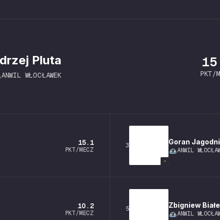
drzej
Pluta
15
PKT/
ANWIL WŁOCŁAWEK
Goran
Jagodni
15.1
3
PKT/MECZ
ANWIL WŁOCŁA
Zbigniew
Biał
10.2
5
PKT/MECZ
ANWIL WŁOCŁA