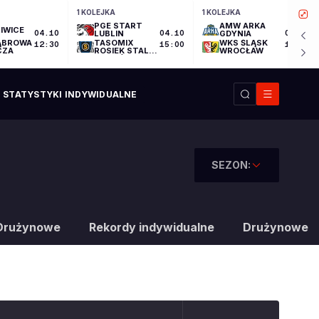
1 KOLEJKA
1 KOLEJKA
PGE START
AMW ARKA
IWICE
04.10
LUBLIN
04.10
GDYNIA
04.10
ĄBROWA
TASOMIX
WKS ŚLĄSK
12:30
15:00
17:30
CZA
ROSIEK STAL
WROCŁAW
OSTRÓW
WIELKOPOLSKI
STATYSTYKI INDYWIDUALNE
SEZON:
Drużynowe
Rekordy indywidualne
Drużynowe