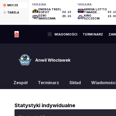
1 KOLEJKA
1 KOLEJKA
MECZE
ENERGA TREFL
ARRIVA LOTTO
SOPOT
02.10
TWARDE
03.1
TABELA
PIERNIKI
DZIKI
KING
20:15
15:0
TORUŃ
WARSZAWA
SZCZECIN
WIADOMOŚCI
TERMINARZ
ZAW
Anwil Włocławek
Zespół
Terminarz
Skład
Wiadomośc
Statystyki indywidualne