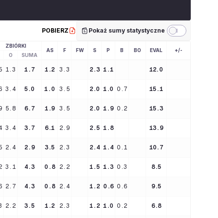
POBIERZ
Pokaż sumy statystyczne
ZBIÓRKI
AS
F
FW
S
P
B
BO
EVAL
+/-
O
SUMA
5
1.3
1.7
1.2
3.3
2.3
1.1
12.0
6
3.4
5.0
1.0
3.5
2.0
1.0
0.7
15.1
9
5.8
6.7
1.9
3.5
2.0
1.9
0.2
15.3
4
3.4
3.7
6.1
2.9
2.5
1.8
13.9
5
2.4
2.9
3.5
2.3
2.4
1.4
0.1
10.7
2
3.1
4.3
0.8
2.2
1.5
1.3
0.3
8.5
6
2.7
4.3
0.8
2.4
1.2
0.6
0.6
9.5
3
2.2
3.5
1.2
2.3
1.2
1.0
0.2
6.8