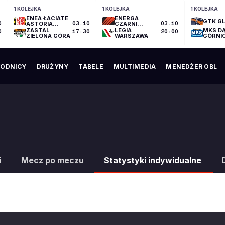
1 KOLEJKA
1 KOLEJKA
1 KOLEJKA
ENEA ŁACIATE
ENERGA
GTK GL
0
ASTORIA
03.10
CZARNI
03.10
BYDGOSZCZ
SŁUPSK
ZASTAL
LEGIA
MKS D
0
17:30
20:00
ZIELONA GÓRA
WARSZAWA
GÓRNI
ODNICY
DRUŻYNY
TABELE
MULTIMEDIA
MENEDŻER OBL
i
Mecz po meczu
Statystyki indywidualne