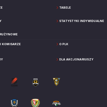
ZE
TABELE
Y
STATYSTYKI INDYWIDUALNE
DRUŻYNOWE
 I KOMISARZE
O PLK
NY
DLA AKCJONARIUSZY