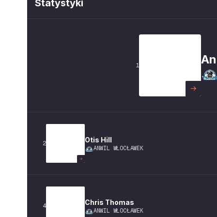
Statystyki
An
1
Otis
Hill
2
ANWIL WŁOCŁAWEK
Chris
Thomas
4
ANWIL WŁOCŁAWEK