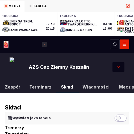
MECZE
TABELA
1 KOLEJKA
1 KOLEJKA
1 KOLEJKA
ENERGA TREFL
ARRIVA LOTTO
ENEA 
SOPOT
02.10
TWARDE PIERNIKI
03.10
ASTO
TORUŃ
ZAST
20:15
15:00
DZIKI WARSZAWA
KING SZCZECIN
GÓRA
AZS Gaz Ziemny Koszalin
Zespół
Terminarz
Skład
Wiadomości
Mecz 
Skład
Wyświetl jako tabela
Trenerzy
Zawodnicy