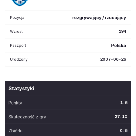
rozgrywający / rzucający
Pozycja
194
Wzrost
Polska
Paszport
2007-06-26
Urodzony
Statystyki
Punkty
1.5
Skuteczność z gry
37.1
%
Zbiórki
0.5