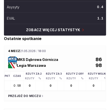
Asysyty
0.4
EVAL
1.1
ZOBACZ WIĘCEJ STATYSTYK
Ostatnie spotkanie
4 MECZ
21.05.2026
/
18:00
86
MKS Dąbrowa Górnicza
98
Legia Warszawa
RZUTY ZA 2
RZUTY ZA 3
RZUTY Z GRY
RZUTY WOLNE
PKT
CZAS
RZUTY
%
RZUTY
%
RZUTY
%
RZUTY
%
0:58
0
0
0
0
PRZEJDŹ DO MECZU