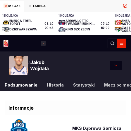
MECZE
TABELA
1 KOLEJKA
1 KOLEJKA
1 KOLEJKA
ENERGA TREFL
ARRIVA LOTTO
ENEA 
SOPOT
02.10
TWARDE PIERNIKI
03.10
ASTO
TORUŃ
ZAST
20:15
15:00
DZIKI WARSZAWA
KING SZCZECIN
GÓRA
Jakub
2
Wojdała
Podsumowanie
Historia
Statystyki
Mecz po me
Informacje
MKS Dąbrowa Górnicza