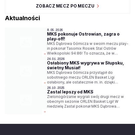
ZOBACZ MECZ PO MECZU
Aktualności
8.05.2026
MKS pokonuje Ostrowian, zagra o
play-off!
MKS Dąbrowa Górnicza w swoim meczu play-
in pokonał Tasomix Rosiek Stal Ostrów
Wielkopolski 94:86! To oznacza, że w
niedzielę o godz. 20:15 zagra na wyjeździe o
24.01.2026
Osłabiony MKS wygrywa w Słupsku,
ostatnie miejsce w play-off z Anwilem
świetny Musiał!
Włocławek.
MKS Dąbrowa Górnicza przystąpił do
sobotniego meczu ORLEN Basket Ligi
osłabiony, ale ostatecznie m. in. dzięki
świetnej postawie Jakuba Musiała pokonał
26.10.2025
Zastal lepszy od MKS
Energa Czarnych Słupsk 102:88.
Zielonogórzanie wygrali swój drugi mecz w
obecnym sezonie ORLEN Basket Ligi! W
niedzielę Zastal pokonał MKS Dąbrowa
Górnicza 82:70.