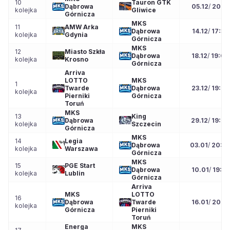
10
Tauron GTK
Dąbrowa
05.12
/
20:15
kolejka
Gliwice
Górnicza
MKS
11
AMW Arka
Dąbrowa
14.12
/
17:30
kolejka
Gdynia
Górnicza
MKS
12
Miasto Szkła
Dąbrowa
18.12
/
19:00
kolejka
Krosno
Górnicza
Arriva
LOTTO
MKS
1
Twarde
Dąbrowa
23.12
/
19:00
kolejka
Pierniki
Górnicza
Toruń
MKS
13
King
Dąbrowa
29.12
/
19:00
kolejka
Szczecin
Górnicza
MKS
14
Legia
Dąbrowa
03.01
/
20:0
kolejka
Warszawa
Górnicza
MKS
15
PGE Start
Dąbrowa
10.01
/
19:30
kolejka
Lublin
Górnicza
Arriva
MKS
LOTTO
16
Dąbrowa
Twarde
16.01
/
20:15
kolejka
Górnicza
Pierniki
Toruń
Energa
MKS