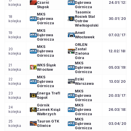
17
Czarni
Dąbrowa
24.01
/
12:30
kolejka
Słupsk
Górnicza
Tasomix
MKS
18
Rosiek Stal
Dąbrowa
30.01
/
20:15
kolejka
Ostrów
Górnicza
Wielkopolski
MKS
19
Anwil
Dąbrowa
07.02
/
17:3
kolejka
Włocławek
Górnicza
ORLEN
MKS
20
Zastal
Dąbrowa
12.02
/
18:0
kolejka
Zielona
Górnicza
Góra
MKS
21
WKS Śląsk
Dąbrowa
05.03
/
19:0
kolejka
Wrocław
Górnicza
MKS
22
Dziki
Dąbrowa
13.03
/
20:15
kolejka
Warszawa
Górnicza
MKS
23
Energa Trefl
Dąbrowa
20.03
/
17:3
kolejka
Sopot
Górnicza
Górnik
MKS
24
Zamek Książ
Dąbrowa
26.03
/
18:0
kolejka
Wałbrzych
Górnicza
MKS
25
Tauron GTK
Dąbrowa
03.04
/
20:1
kolejka
Gliwice
Górnicza