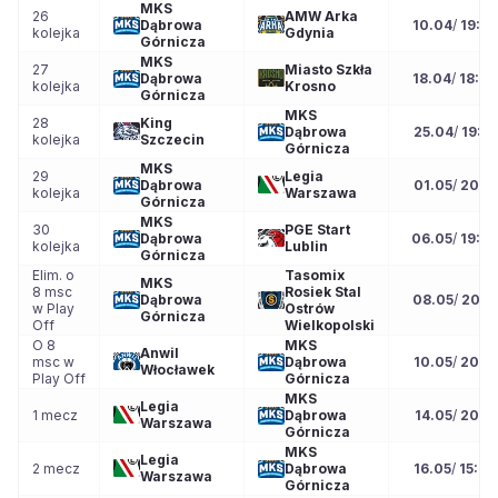
MKS
26
AMW Arka
Dąbrowa
10.04
/
19:0
kolejka
Gdynia
Górnicza
MKS
27
Miasto Szkła
Dąbrowa
18.04
/
18:0
kolejka
Krosno
Górnicza
MKS
28
King
Dąbrowa
25.04
/
19:3
kolejka
Szczecin
Górnicza
MKS
29
Legia
Dąbrowa
01.05
/
20:15
kolejka
Warszawa
Górnicza
MKS
30
PGE Start
Dąbrowa
06.05
/
19:0
kolejka
Lublin
Górnicza
Elim. o
Tasomix
MKS
8 msc
Rosiek Stal
Dąbrowa
08.05
/
20:1
w Play
Ostrów
Górnicza
Off
Wielkopolski
O 8
MKS
Anwil
msc w
Dąbrowa
10.05
/
20:15
Włocławek
Play Off
Górnicza
MKS
Legia
1 mecz
Dąbrowa
14.05
/
20:15
Warszawa
Górnicza
MKS
Legia
2 mecz
Dąbrowa
16.05
/
15:00
Warszawa
Górnicza