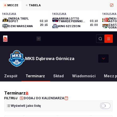
MECZE
TABELA
1 KOLEJKA
1 KOLEJKA
1 KOLEJKA
ENERGA TREFL
ARRIVA LOTTO
ENEA 
SOPOT
02.10
TWARDE PIERNIKI
03.10
ASTO
TORUŃ
ZAST
20:15
15:00
DZIKI WARSZAWA
KING SZCZECIN
GÓRA
MKS Dąbrowa Górnicza
Zespół
Terminarz
Skład
Wiadomości
Mecz 
Terminarz
FILTRUJ
DODAJ DO KALENDARZA
Wyświetl jako listę