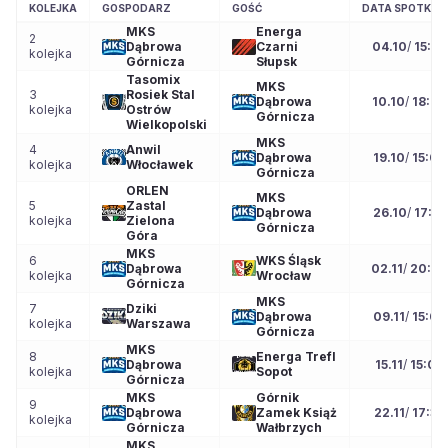
KOLEJKA
GOSPODARZ
GOŚĆ
DATA SPOTKAN
MKS
Energa
2
Dąbrowa
Czarni
04.10
/
15:0
kolejka
Górnicza
Słupsk
Tasomix
MKS
3
Rosiek Stal
Dąbrowa
10.10
/
18:00
kolejka
Ostrów
Górnicza
Wielkopolski
MKS
4
Anwil
Dąbrowa
19.10
/
15:00
kolejka
Włocławek
Górnicza
ORLEN
MKS
5
Zastal
Dąbrowa
26.10
/
17:30
kolejka
Zielona
Górnicza
Góra
MKS
6
WKS Śląsk
Dąbrowa
02.11
/
20:0
kolejka
Wrocław
Górnicza
MKS
7
Dziki
Dąbrowa
09.11
/
15:00
kolejka
Warszawa
Górnicza
MKS
8
Energa Trefl
Dąbrowa
15.11
/
15:00
kolejka
Sopot
Górnicza
MKS
Górnik
9
Dąbrowa
Zamek Książ
22.11
/
17:30
kolejka
Górnicza
Wałbrzych
MKS