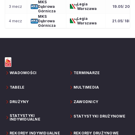
MKS
Legia
3 mecz
Dąbrowa
19.05
/
20:15
Warszawa
Górnicza
MKS
Legia
4 mecz
Dąbrowa
21.05
/
18:0
Warszawa
Górnicza
WIADOMOŚCI
TERMINARZE
TABELE
MULTIMEDIA
DRUŻYNY
ZAWODNICY
STATYSTYKI
STATYSTYKI DRUŻYNOWE
INDYWIDUALNE
REKORDY INDYWIDUALNE
REKORDY DRUŻYNOWE