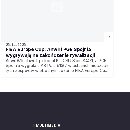
22.11.2023
FIBA Europe Cup: Anwil i PGE Spójnia
wygrywają na zakończenie rywalizacji
Anwil Włocławek pokonał BC CSU Sibiu 84:71, a PGE
Spójnia wygrała z KB Peja 91:87 w ostatnich meczach
tych zespołów w obecnym sezonie FIBA Europe Cup.
Jedyną drużyną z ORLEN Basket Ligi, która zagra w
kolejnej fazie tych rozgrywek jest Legia Warszawa,
która w środę uległa CSM CSU Oradea 74:93.
MULTIMEDIA