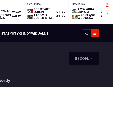
1 KOLEJKA
1 KOLEJKA
PGE START
AMW ARKA
IWICE
04.10
LUBLIN
04.10
GDYNIA
04.10
ĄBROWA
TASOMIX
WKS ŚLĄSK
12:30
15:00
17:30
CZA
ROSIEK STAL
WROCŁAW
OSTRÓW
WIELKOPOLSKI
STATYSTYKI INDYWIDUALNE
SEZON:
kordy