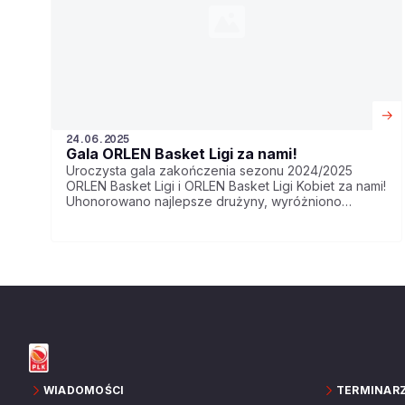
24.06.2025
Gala ORLEN Basket Ligi za nami!
Uroczysta gala zakończenia sezonu 2024/2025
ORLEN Basket Ligi i ORLEN Basket Ligi Kobiet za nami!
Uhonorowano najlepsze drużyny, wyróżniono
najlepszego zawodnika i zawodniczkę oraz rozdano
nagrody w innych kategoriach. Była to również
kolejna świetna okazja do podziękowania
Sponsorom i Partnerom.
WIADOMOŚCI
TERMINAR