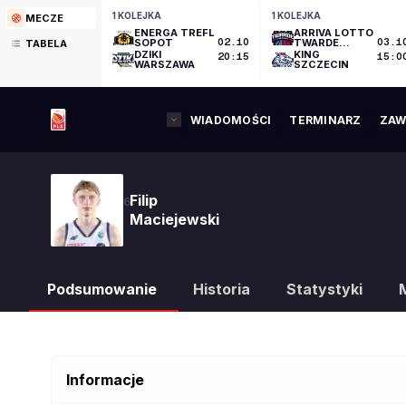
1 KOLEJKA
1 KOLEJKA
MECZE
ENERGA TREFL
ARRIVA LOTTO
SOPOT
02.10
TWARDE
03.1
TABELA
PIERNIKI
DZIKI
KING
20:15
15:0
TORUŃ
WARSZAWA
SZCZECIN
WIADOMOŚCI
TERMINARZ
ZAW
Filip
6
Maciejewski
Podsumowanie
Historia
Statystyki
Informacje