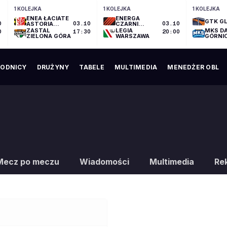
1 KOLEJKA
1 KOLEJKA
1 KOLEJKA
ENEA ŁACIATE
ENERGA
GTK GL
0
ASTORIA
03.10
CZARNI
03.10
BYDGOSZCZ
SŁUPSK
ZASTAL
LEGIA
MKS D
0
17:30
20:00
ZIELONA GÓRA
WARSZAWA
GÓRNI
ODNICY
DRUŻYNY
TABELE
MULTIMEDIA
MENEDŻER OBL
Mecz po meczu
Wiadomości
Multimedia
Re