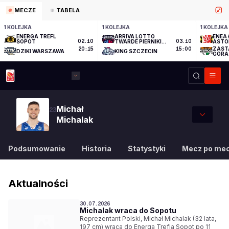
MECZE
TABELA
1 KOLEJKA
1 KOLEJKA
1 KOLEJKA
ENERGA TREFL
ARRIVA LOTTO
ENEA 
SOPOT
02.10
TWARDE PIERNIKI
03.10
ASTO
TORUŃ
ZAST
20:15
15:00
DZIKI WARSZAWA
KING SZCZECIN
GÓRA
Michał
23
Michalak
Podsumowanie
Historia
Statystyki
Mecz po me
Aktualności
30.07.2026
Michalak wraca do Sopotu
Reprezentant Polski, Michał Michalak (32 lata,
197 cm) wraca do Energa Trefla Sopot po 11