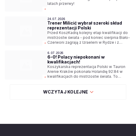
latach przerwy!
24.07.2026
Trener Milicić wybrał szeroki skład
reprezentacji Polski
Przed KoszKadrą kolejny etap kwalifikacji do
mistrzostw świata - pod koniec sierpnia Biało-
Czerwoni zagrają z Izraelem w Rydze i z
Niemcami w Ergo Arenie. Trener Igor Milicić
wybrał szeroki skład reprezentacji na te
6.07.2026
6-0! Polacy niepokonani w
spotkania.
kwalifikacjach!
Koszykarska reprezentacja Polski w Tauron
Arenie Kraków pokonała Holandię 92:84 w
kwalifikacjach do mistrzostw świata. To
oznacza, że Biało-Czerwoni pozostali
niepokonani w pierwszej fazie walki o awansu
do turnieju, który w 2027 odbędzie się w
WCZYTAJ KOLEJNE
Katarze.